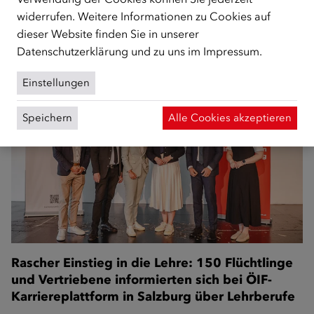
widerrufen. Weitere Informationen zu Cookies auf
ÖIF und Land Salzburg präsentieren Sonderausgabe –
dieser Website finden Sie in unserer
Sprache, Regionalität und Wertevermittlung vereint
Datenschutzerklärung
und zu uns im
Impressum
.
Einstellungen
Speichern
Alle Cookies akzeptieren
Rascher Einstieg in die Lehre: 150 Flüchtlinge
und Vertriebene informierten sich bei ÖIF-
Karriereplattform in Salzburg über Lehrberufe