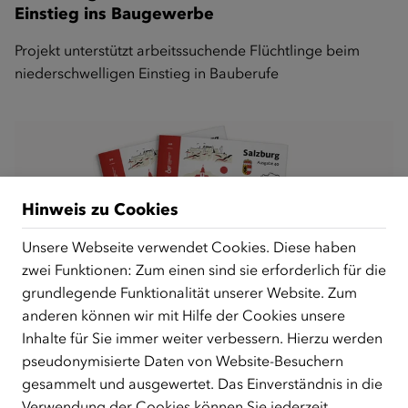
Einstieg ins Baugewerbe
Projekt unterstützt arbeitssuchende Flüchtlinge beim
niederschwelligen Einstieg in Bauberufe
Hinweis zu Cookies
Unsere Webseite verwendet Cookies. Diese haben
zwei Funktionen: Zum einen sind sie erforderlich für die
grundlegende Funktionalität unserer Website. Zum
anderen können wir mit Hilfe der Cookies unsere
Inhalte für Sie immer weiter verbessern. Hierzu werden
Deutsch lernen, Salzburg entdecken: Salzburg-
pseudonymisierte Daten von Website-Besuchern
Ausgabe des Unterrichtsmagazins „Deutsch
gesammelt und ausgewertet. Das Einverständnis in die
lernen“ veröffentlicht
Verwendung der Cookies können Sie jederzeit