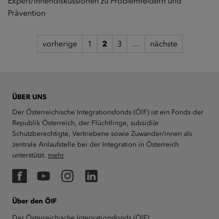
Expert/innendiskussionen zu Problemfeldern und
Prävention
vorherige
1
2
3
…
nächste
ÜBER UNS
Der Österreichische Integrationsfonds (ÖIF) ist ein Fonds der
Republik Österreich, der Flüchtlinge, subsidiär
Schutzberechtigte, Vertriebene sowie Zuwander/innen als
zentrale Anlaufstelle bei der Integration in Österreich
unterstützt.
mehr
Facebook
YouTube
Instagram
LinkedIn
Über den ÖIF
Der Österreichische Integrationsfonds (ÖIF)