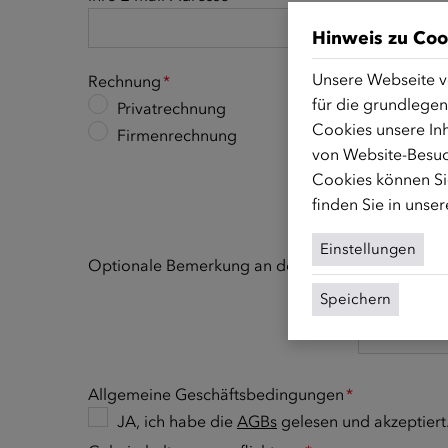
Hinweis zu Coo
Unsere Webseite v
Rechnung
*
für die grundlegen
Privatrechnung
Cookies unsere Inh
Firmenrechnung
von Website-Besuc
Cookies können Sie
finden Sie in unse
Einstellungen
Optionale Bemerkung an den ÖIF
Speichern
Allgemeine Geschäftsbedingungen
*
JA, ich habe die
AGBs
gelesen und akzeptiert