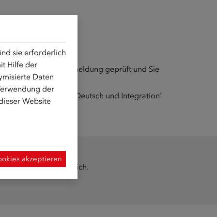
d sie erforderlich
t Hilfe der
Schritten wird Ihre Anmeldung geprüft und Sie
ymisierte Daten
 Verwendung der
erprojekt "Startpaket Deutsch und Integration"
 dieser Website
ookies akzeptieren
eider nicht mehr möglich.