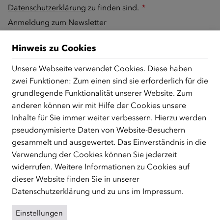
Datenschutzerklärung
zu finden sind.
*
Anmeldung zum Newsletter
Ich möchte über neue Seminare und Kursangebote,
Hinweis zu Cookies
aktuelle Themen, Veranstaltungen und wichtige Termine
vom ÖIF informiert werden. Meine Zustimmung zur
Unsere Webseite verwendet Cookies. Diese haben
Zusendung des Newsletters kann ich jederzeit
zwei Funktionen: Zum einen sind sie erforderlich für die
widerrufen. Näheres dazu finde ich in der
grundlegende Funktionalität unserer Website. Zum
Datenschutzerklärung
.
anderen können wir mit Hilfe der Cookies unsere
Inhalte für Sie immer weiter verbessern. Hierzu werden
pseudonymisierte Daten von Website-Besuchern
gesammelt und ausgewertet. Das Einverständnis in die
Verwendung der Cookies können Sie jederzeit
widerrufen. Weitere Informationen zu Cookies auf
dieser Website finden Sie in unserer
ÜBER UNS
Datenschutzerklärung
und zu uns im
Impressum
.
Der Österreichische Integrationsfonds (ÖIF) ist ein Fonds der
Einstellungen
Republik Österreich, der Flüchtlinge, subsidiär