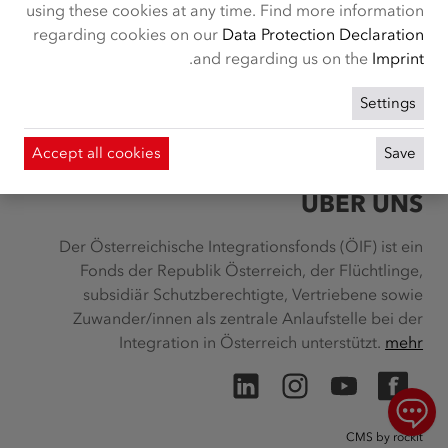
using these cookies at any time. Find more information
regarding cookies on our
Data Protection Declaration
.
and regarding us on the
Imprint
Settings
Accept all cookies
Save
ÜBER UNS
Der Österreichische Integrationsfonds (ÖIF) ist ein
Fonds der Republik Österreich, der Flüchtlinge,
subsidiär Schutzberechtigte, Vertriebene sowie
Zuwander/innen als zentrale Anlaufstelle bei der
Integration in Österreich unterstützt.
mehr
LinkedIn
Instagram
YouTube
Facebook
Chatbot öffnen
CMS by rockit