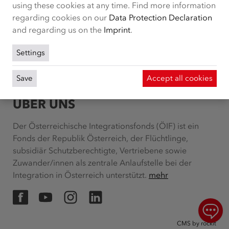
using these cookies at any time. Find more information
regarding cookies on our
Data Protection Declaration
and regarding us on the
Imprint
.
Settings
Save
Accept all cookies
ÜBER UNS
Der Österreichische Integrationsfonds (ÖIF) ist ein
Fonds der Republik Österreich, der Flüchtlinge,
subsidiär Schutzberechtigte, Vertriebene sowie
Zuwander/innen als zentrale Anlaufstelle bei der
Integration in Österreich unterstützt.
mehr
Facebook
YouTube
Instagram
LinkedIn
Chat
CMS by rockit