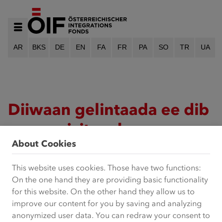
AR
BKS
DE
EN
FA
FR
PA
SO
TR
UA
Diiwaan gelintaada ee dib
u soo wicitaanka
About Cookies
Waad mahadsantahay, waxaan helnay Codsigaaga!
Mar dhaw ayaan kula soo xiriiri doonaa.
This website uses cookies. Those have two functions:
On the one hand they are providing basic functionality
for this website. On the other hand they allow us to
improve our content for you by saving and analyzing
anonymized user data. You can redraw your consent to