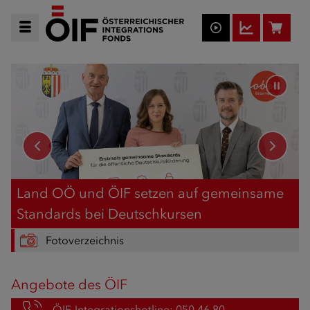
Webseite des Österreichischen Integrationsf
Land OÖ und ÖIF setzen auf gemeinsame
Standards bei Deutschkursen
Fotoverzeichnis
Angebote des ÖIF
ÖIF-Integrationshotline: 050 46 80