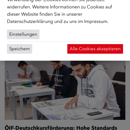
aus Syrien, Afghanistan und dem Irak ist
widerrufen. Weitere Informationen zu Cookies auf
erwerbstätig
dieser Website finden Sie in unserer
Datenschutzerklärung
und zu uns im
Impressum
.
Arbeitslosigkeit unter subsidiär Schutzberechtigten sinkt
deutlich, stagnierend hohe Arbeitslosigkeit unter
Einstellungen
weiblichen Flüchtlingen / Zahlen, Daten…
Speichern
Alle Cookies akzeptieren
ÖIF-Deutschkursförderung: Hohe Standards