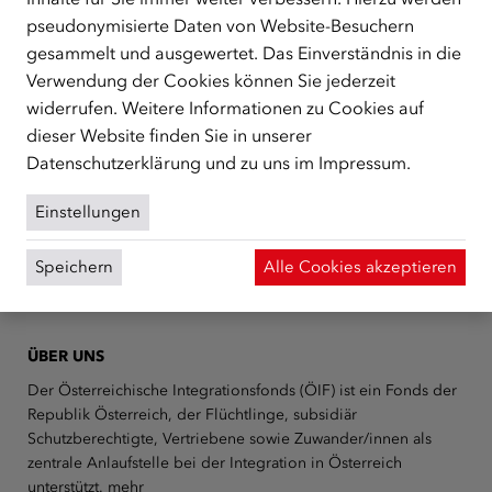
ÖIF Monitor: März 2014
pseudonymisierte Daten von Website-Besuchern
gesammelt und ausgewertet. Das Einverständnis in die
Verwendung der Cookies können Sie jederzeit
ÖIF Monitor: Februar 2014
widerrufen. Weitere Informationen zu Cookies auf
dieser Website finden Sie in unserer
ÖIF Monitor: Jänner 2014
Datenschutzerklärung
und zu uns im
Impressum
.
Einstellungen
Speichern
Alle Cookies akzeptieren
ÜBER UNS
Der Österreichische Integrationsfonds (ÖIF) ist ein Fonds der
Republik Österreich, der Flüchtlinge, subsidiär
Schutzberechtigte, Vertriebene sowie Zuwander/innen als
zentrale Anlaufstelle bei der Integration in Österreich
unterstützt.
mehr