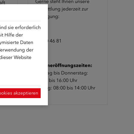
Gerne steht Ihnen unsere
aft
Vermittlung jederzeit zur
Verfügung:
d sie erforderlich
t Hilfe der
➔
050 46 81
ymisierte Daten
 Verwendung der
 dieser Website
Sommeröffnungszeiten:
:
Montag bis Donnerstag:
08:00 bis 16:00 Uhr
Freitag: 08:00 bis 14:00 Uhr
ookies akzeptieren
Uhr