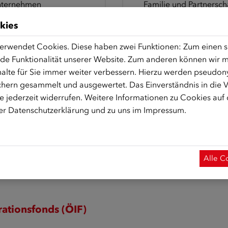
ternehmen
Familie und Partnersch
terstützung bei der
Unterstützung bei
kies
rufsanerkennung
Jobsuche und
Deutschlernen
erwendet Cookies. Diese haben zwei Funktionen: Zum einen sin
de Funktionalität unserer Website. Zum anderen können wir mi
0 46 89
alte für Sie immer weiter verbessern. Hierzu werden pseudon
➔
050 46 88 25
hern gesammelt und ausgewertet. Das Einverständnis in die
 jederzeit widerrufen. Weitere Informationen zu Cookies auf
meröffnungszeiten:
rer
Datenschutzerklärung
und zu uns im
Impressum
.
ag bis Donnerstag:
Sommeröffnungszeiten
0 bis 16:00 Uhr
Montag bis Donnerstag:
tag: 08:00 bis 14:00 Uhr
08:00 bis 16:00 Uhr
Alle C
Freitag: 08:00 bis 14:00 
rationsfonds (ÖIF)