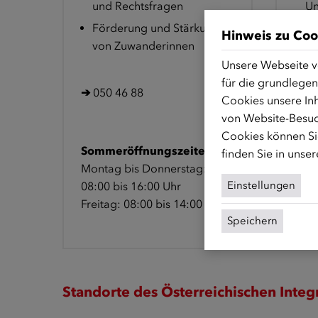
und Rechtsfragen
Un
Förderung und Stärkung
Un
Hinweis zu Coo
von Zuwanderinnen
Be
Unsere Webseite v
für die grundlegen
➔
050 46 88
➔
05
Cookies unsere Inh
von Website-Besuc
Cookies können Sie
Sommeröffnungszeiten:
Som
finden Sie in unse
Montag bis Donnerstag:
Mont
Einstellungen
08:00 bis 16:00 Uhr
08:0
Freitag: 08:00 bis 14:00 Uhr
Frei
Speichern
Standorte des Österreichischen Integ