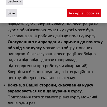
Settings
закладу медичне
підтвердження
про хворобу
або підтвердження про працевлаштування.
Save
Accept all cookies
Ви вже зареєстровані на курс, але не можете
відвідати курс? Зверніть увагу, що реєстрація на
курс є обов’язковою. Участь у курсі може бути
скасована за 10 робочих днів до початку курсу.
Скасування з виправданих причин до початку
або під час курсу
можливе в обґрунтованих
випадках. Для скасування реєстрації необхідно
надати відповідні докази (наприклад,
підтвердження про роботу чи лікарняний).
Зверніться безпосередньо до інтеграційного
центру або до навчального закладу.
Кожне, з Вашої сторони, скасування курсу
зараховується як відвідування курсу.
Повторення того ж самого рівня курсу можливі
лише один раз.