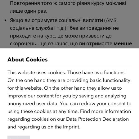
Повторення того ж самого рівня курсу можливі
лише один раз.
Якщо ви отримуєте соціальні виплати (AMS,
соціальна служба і т.д.) і без виправдання не
приходите на курс, це може призвести до
скорочень – це означає, що ви отримаєте
менше
грошей або взагалі їх не отримаєте.
About Cookies
Що ви можете зробити, якщо ви пропускаєте окремі
дати курсу або змушені відмовитися від курсу?
This website uses cookies. Those have two functions:
On the one hand they are providing basic functionality
Якщо ви пропустите заняття через
хворобу
, ви
for this website. On the other hand they allow us to
будете виправдані тільки тоді, коли надасте
improve our content for you by saving and analyzing
довідку про хворобу або підтвердження лікаря
anonymized user data. You can redraw your consent to
безпосередньо в навчальний заклад.
using these cookies at any time. Find more information
Якщо ви більше не в змозі відвідувати курс через
regarding cookies on our
Data Protection Declaration
довготривалу хворобу або знайшли роботу, ви
and regarding us on the
Imprint
.
можете перервати курс з наданням причини. Для
цього вам потрібно надати до навчального