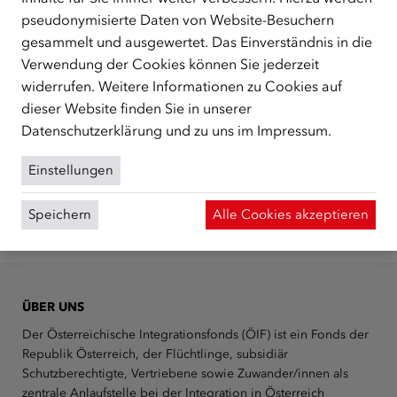
eingerichtet,
weitere Informationen dazu finden sich
hier
.
pseudonymisierte Daten von Website-Besuchern
gesammelt und ausgewertet. Das Einverständnis in die
Eine Meldung an die externe Meldestelle ist vor allem
Verwendung der Cookies können Sie jederzeit
dann vorgesehen, wenn die Behandlung des Hinweises
widerrufen. Weitere Informationen zu Cookies auf
bei der internen Meldestelle nicht möglich, nicht
dieser Website finden Sie in unserer
zweckentsprechend oder nicht zumutbar ist bzw. sich als
Datenschutzerklärung
und zu uns im
Impressum
.
erfolglos erwiesen hat.
Einstellungen
Speichern
Alle Cookies akzeptieren
ÜBER UNS
Der Österreichische Integrationsfonds (ÖIF) ist ein Fonds der
Republik Österreich, der Flüchtlinge, subsidiär
Schutzberechtigte, Vertriebene sowie Zuwander/innen als
zentrale Anlaufstelle bei der Integration in Österreich