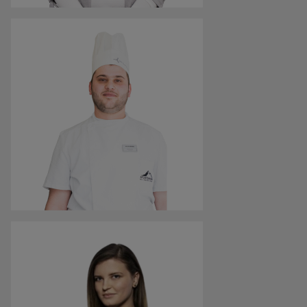
Hawwa Oshafu
Tierimpfstofftechnikerin
„Ich bin Integrationsbotschafterin, weil es mir Freude
bereitet, mit Jugendlichen im Dialog zu sein. Ich will
durch meine persönliche Geschichte Kinder und
Jugendliche motivieren.“
Ammar Dahma
Koch
„Ich teile gerne meine Geschichte und meine
Erfahrungen in Österreich mit anderen, um sie zu