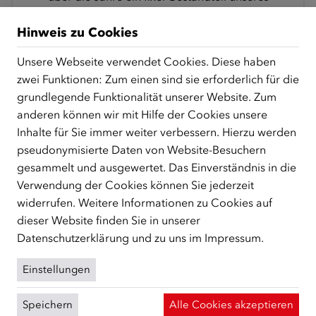
Schulalltags geworden, die unsere Schulkultur
Hinweis zu Cookies
bereichern. Unsere Schüler/innen sehen sich in
den Integrationsbotschafter/innen repräsentiert,
Unsere Webseite verwendet Cookies. Diese haben
da ihre Geschichten auch die Diversität unserer
zwei Funktionen: Zum einen sind sie erforderlich für die
Schüler/innen widerspiegeln. Dies fördert nicht
grundlegende Funktionalität unserer Website. Zum
nur die Identifikation, sondern motiviert und
anderen können wir mit Hilfe der Cookies unsere
inspiriert die Jugendlichen, ihre eigenen Träume
Inhalte für Sie immer weiter verbessern. Hierzu werden
zu verfolgen. Die unterschiedlichen Lebenswege
pseudonymisierte Daten von Website-Besuchern
der Integrationsbotschafter/innen vermitteln den
gesammelt und ausgewertet. Das Einverständnis in die
Schüler/innen, dass Erfolg unabhängig von
Verwendung der Cookies können Sie jederzeit
Herkunft oder Umständen möglich ist.
widerrufen. Weitere Informationen zu Cookies auf
dieser Website finden Sie in unserer
Pädagog/in der PTS Maiselgasse
Datenschutzerklärung
und zu uns im
Impressum
.
Einstellungen
Ich bin selbst in einem anderen Land geboren und
Speichern
Alle Cookies akzeptieren
hab mich total verstanden gefühlt. Ich hab mir