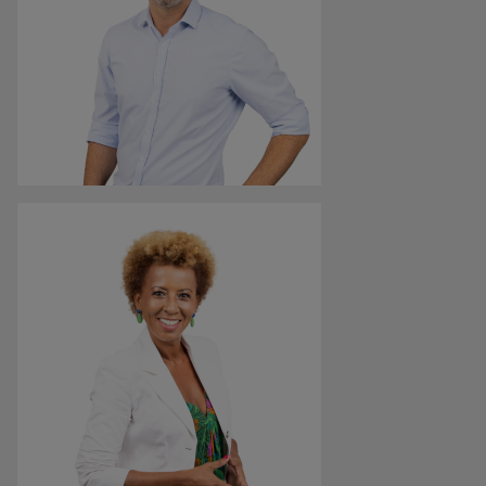
Milad Kadkhodaei
Geschäftsführer Verein Open Space und
Schiedsrichterreferent
„Ich will Kinder und Jugendliche in herausfordernden
Zeiten unterstützen, weil sie es verdient haben,
Unterstützung zu bekommen.“