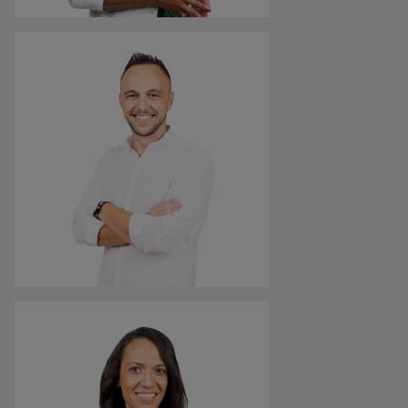
Arabella Kiesbauer
Fernsehmoderatorin
„Bei einem Schulbesuch bin ich immer sehr neugierig
und es ist mir immer sehr wichtig, zuzuhören, mit
welchen Fragen die jungen Leute kommen, mit welchen
Themen sie sich beschäftigen.”
Sulejman Mrackic
Polizist
„Ich bin Integrationsbotschafter geworden, um den