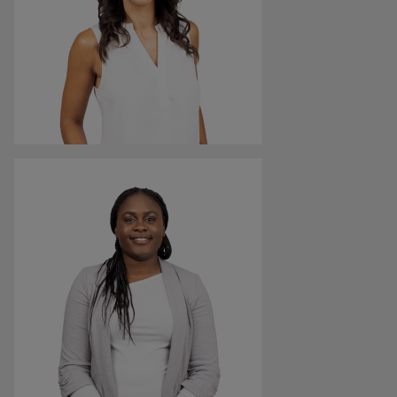
Jugendlichen zu zeigen, dass die gesetzten Ziele
erreichbar sind, unabhängig von der Herkunft.“
Amira Awad
Moderatorin, Journalistin und Lehrerin
„Mir geht es darum, die Kinder in ihren Stärken zu
fördern, ich will sie wertschätzen und darin bestärken ihr
Leben selbstbestimmt in die Hand zu nehmen.“