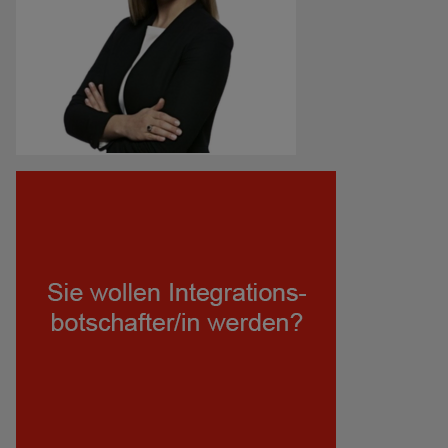
motivieren eine Ausbildung zu machen oder auf dem
Arbeitsmarkt ihren Weg zu finden.“
Sandra Bijelic
Head of Corporate Communications bei Kapsch
TrafficCom AG
„Als Integrationsbotschafterin setze ich mich dafür ein,
Brücken zwischen verschiedenen Kulturen zu bauen und
gegenseitiges Verständnis zu fördern."