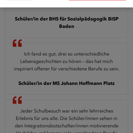
mitgenommen, niemals aufzugeben.
Schüler/in der BHS für Sozialpädagogik BISP
Baden
Ich fand es gut, drei so unterschiedliche
Lebensgeschichten zu hören – das hat mich
inspiriert offener für verschiedene Berufe zu sein.
Schüler/in der MS Johann Hoffmann Platz
Jeder Schulbesuch war ein sehr lehrreiches
Erlebnis für uns alle. Die Schüler/innen sehen in
den Integrationsbotschafter/innen motivierende