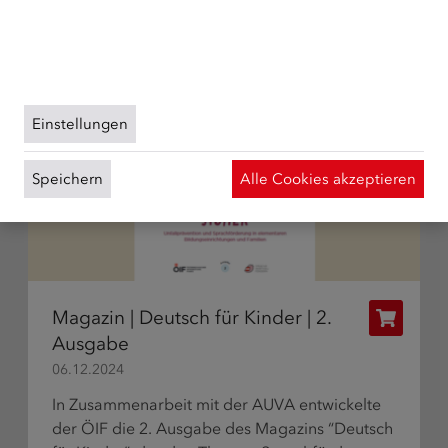
Verwendung der Cookies können Sie jederzeit
widerrufen. Weitere Informationen zu Cookies auf
dieser Website finden Sie in unserer
Datenschutzerklärung
und zu uns im
Impressum
.
Einstellungen
Speichern
Alle Cookies akzeptieren
Magazin | Deutsch für Kinder | 2.
Publikat
Ausgabe
bestelle
06.12.2024
In Zusammenarbeit mit der AUVA entwickelte
der ÖIF die 2. Ausgabe des Magazins “Deutsch