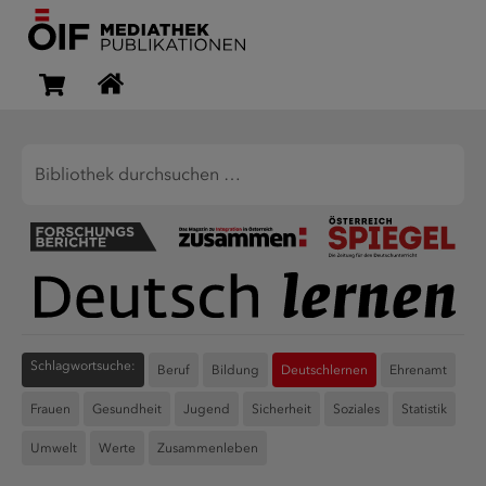
Zusammen-
Forschungsbericht
Österreich
Magazin
Spiegel
Deutsch
lernen
Schlagwortsuche:
Beruf
Bildung
Deutschlernen
Ehrenamt
Frauen
Gesundheit
Jugend
Sicherheit
Soziales
Statistik
Umwelt
Werte
Zusammenleben