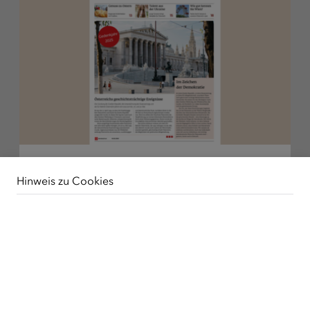
Österreich Spiegel 01/2025:
Hinweis zu Cookies
Publikat
Gedenkjahr 2025
bestelle
01.04.2025
Unsere Webseite verwendet Cookies. Diese haben
zwei Funktionen: Zum einen sind sie erforderlich für die
Die Zeitung für den Deutschunterricht mit
grundlegende Funktionalität unserer Website. Zum
authentischen Artikeln aus österreichischen
anderen können wir mit Hilfe der Cookies unsere
Medien
Inhalte für Sie immer weiter verbessern. Hierzu werden
pseudonymisierte Daten von Website-Besuchern
Deutschlernen
Werte
Zusammenleben
gesammelt und ausgewertet. Das Einverständnis in die