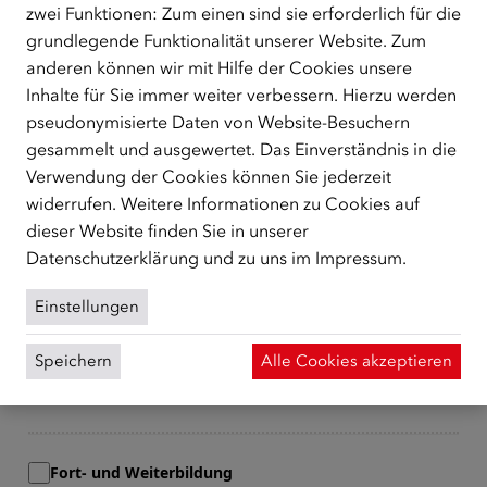
zwei Funktionen: Zum einen sind sie erforderlich für die
grundlegende Funktionalität unserer Website. Zum
Ort
anderen können wir mit Hilfe der Cookies unsere
Inhalte für Sie immer weiter verbessern. Hierzu werden
pseudonymisierte Daten von Website-Besuchern
gesammelt und ausgewertet. Das Einverständnis in die
Land
Verwendung der Cookies können Sie jederzeit
widerrufen. Weitere Informationen zu Cookies auf
dieser Website finden Sie in unserer
Datenschutzerklärung
und zu uns im
Impressum
.
Magazin Deutsch lernen
Magazin Deutsch für Kinder
Einstellungen
Seminarprogramm für Praktiker/innen
Speichern
Alle Cookies akzeptieren
ÖIF-Veranstaltungen
Fort- und Weiterbildung