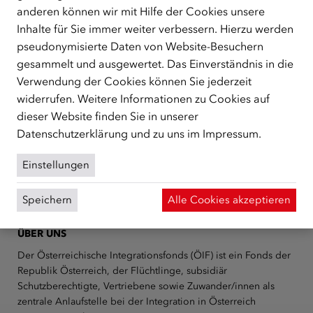
anderen können wir mit Hilfe der Cookies unsere
Inhalte für Sie immer weiter verbessern. Hierzu werden
pseudonymisierte Daten von Website-Besuchern
gesammelt und ausgewertet. Das Einverständnis in die
ANFAHRT UND KONTAKT
Verwendung der Cookies können Sie jederzeit
widerrufen. Weitere Informationen zu Cookies auf
Integrationszentrum Kärnten
dieser Website finden Sie in unserer
10. Oktoberstraße 15
Datenschutzerklärung
und zu uns im
Impressum
.
9020 Klagenfurt
» So finden Sie zu uns!
Einstellungen
Speichern
Alle Cookies akzeptieren
ÜBER UNS
Der Österreichische Integrationsfonds (ÖIF) ist ein Fonds der
Republik Österreich, der Flüchtlinge, subsidiär
Schutzberechtigte, Vertriebene sowie Zuwander/innen als
zentrale Anlaufstelle bei der Integration in Österreich