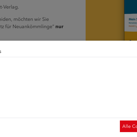
t-Verlag.
den, möchten wir Sie
hatz für Neuankömmlinge“
nur
s
erwendet Cookies. Diese haben zwei Funktionen: Zum einen sin
de Funktionalität unserer Website. Zum anderen können wir mi
alte für Sie immer weiter verbessern. Hierzu werden pseudon
hern gesammelt und ausgewertet. Das Einverständnis in die
 jederzeit widerrufen. Weitere Informationen zu Cookies auf
rer
Datenschutzerklärung
und zu uns im
Impressum
.
Alle C