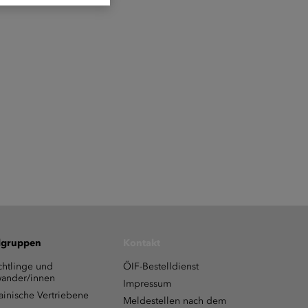
lgruppen
Kontakt
chtlinge und
ÖIF-Bestelldienst
ander/innen
Impressum
ainische Vertriebene
Meldestellen nach dem