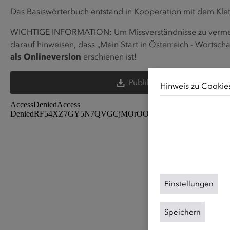
Das Basiswörterbuch entstand in Kooperation mit dem Klet
WICHTIGE INFORMATION: Um Missverständnisse zu vermei
darauf hinweisen, dass „Mein Start in Österreich - Wortsc
als Onlineversion
erschienen ist!
Publikation herunterladen
Hinweis zu Cookie
Unsere Webseite v
für die grundlegen
Cookies unsere Inh
von Website-Besuc
Cookies können Sie
finden Sie in unse
Einstellungen
Speichern