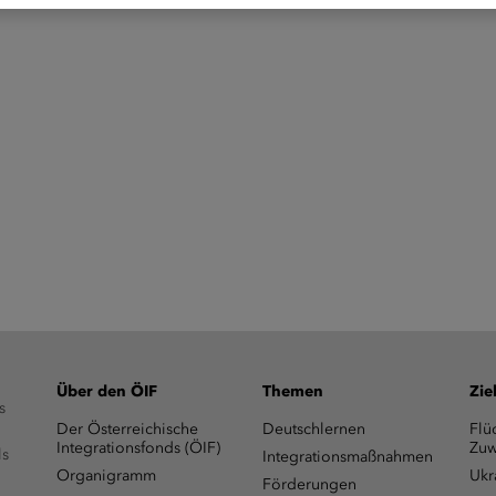
Über den ÖIF
Themen
Zie
s
Der Österreichische
Deutschlernen
Flü
Integrationsfonds (ÖIF)
Zuw
ls
Integrationsmaßnahmen
Organigramm
Ukr
Förderungen