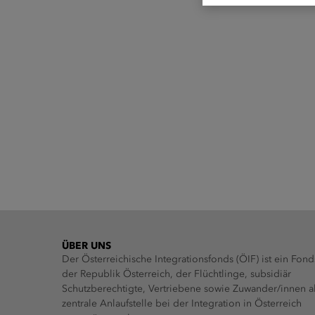
ÜBER UNS
Der Österreichische Integrationsfonds (ÖIF) ist ein Fond
der Republik Österreich, der Flüchtlinge, subsidiär
Schutzberechtigte, Vertriebene sowie Zuwander/innen a
zentrale Anlaufstelle bei der Integration in Österreich