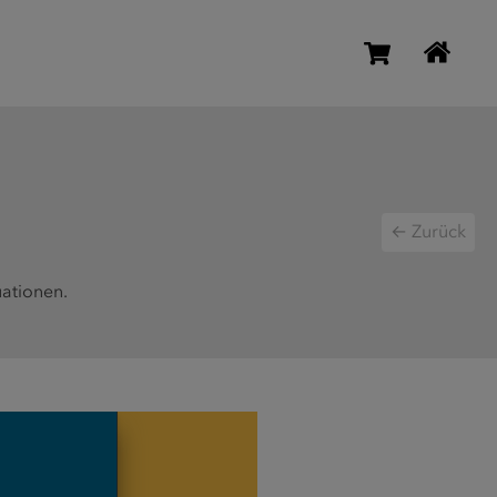
← Zurück
uationen.