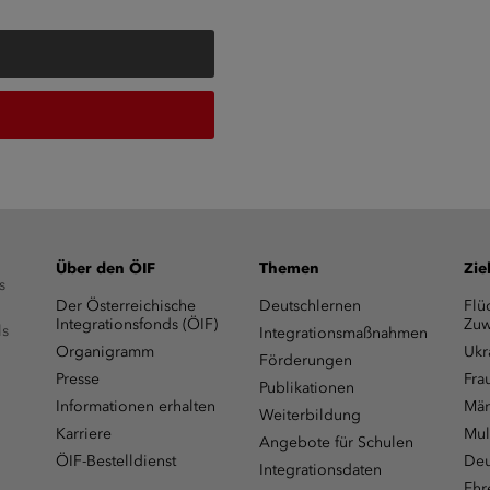
Über den ÖIF
Themen
Zie
s
Der Österreichische
Deutschlernen
Flü
Integrationsfonds (ÖIF)
Zuw
ls
Integrationsmaßnahmen
Organigramm
Ukr
Förderungen
Presse
Fra
Publikationen
Informationen erhalten
Män
Weiterbildung
Karriere
Mul
Angebote für Schulen
ÖIF-Bestelldienst
Deu
Integrationsdaten
Ehr