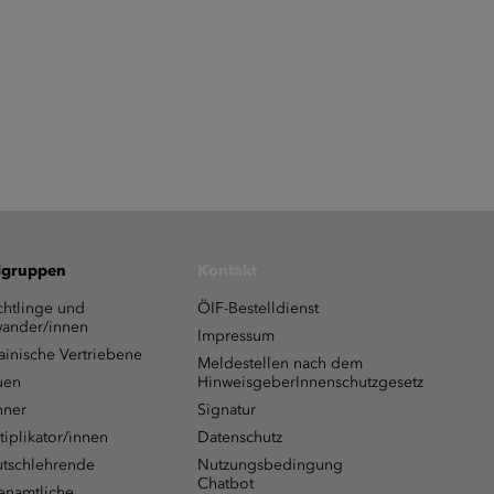
lgruppen
Kontakt
chtlinge und
ÖIF-Bestelldienst
ander/innen
Impressum
ainische Vertriebene
Meldestellen nach dem
uen
HinweisgeberInnenschutzgesetz
ner
Signatur
tiplikator/innen
Datenschutz
tschlehrende
Nutzungsbedingung
Chatbot
enamtliche