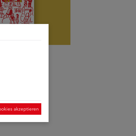
d sie erforderlich
t Hilfe der
ymisierte Daten
 Verwendung der
 dieser Website
ookies akzeptieren