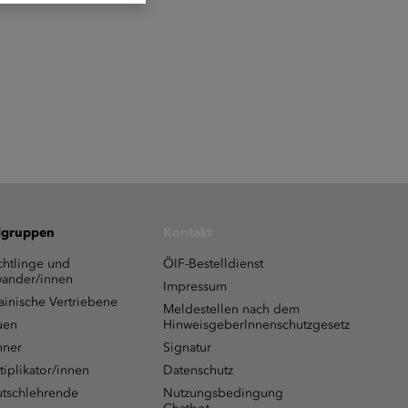
lgruppen
Kontakt
chtlinge und
ÖIF-Bestelldienst
ander/innen
Impressum
ainische Vertriebene
Meldestellen nach dem
uen
HinweisgeberInnenschutzgesetz
ner
Signatur
tiplikator/innen
Datenschutz
tschlehrende
Nutzungsbedingung