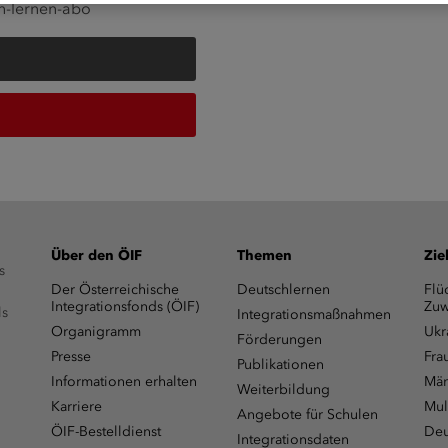
ch-lernen-abo
Über den ÖIF
Themen
Zie
s
Der Österreichische
Deutschlernen
Flü
Integrationsfonds (ÖIF)
Zuw
ls
Integrationsmaßnahmen
Organigramm
Ukr
Förderungen
Presse
Fra
Publikationen
Informationen erhalten
Män
Weiterbildung
Karriere
Mul
Angebote für Schulen
ÖIF-Bestelldienst
Deu
Integrationsdaten