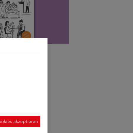
d sie erforderlich
t Hilfe der
ymisierte Daten
 Verwendung der
 dieser Website
ookies akzeptieren