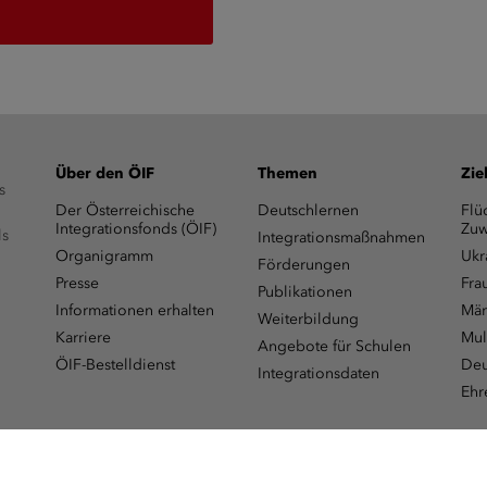
Über den ÖIF
Themen
Zie
s
Der Österreichische
Deutschlernen
Flü
Integrationsfonds (ÖIF)
Zuw
ls
Integrationsmaßnahmen
Organigramm
Ukr
Förderungen
Presse
Fra
Publikationen
Informationen erhalten
Män
Weiterbildung
Karriere
Mul
Angebote für Schulen
ÖIF-Bestelldienst
Deu
Integrationsdaten
Ehr