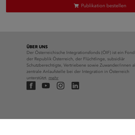
Publikation bestellen
ÜBER UNS
Der Österreichische Integrationsfonds (ÖIF) ist ein Fond
der Republik Österreich, der Flüchtlinge, subsidiär
Schutzberechtigte, Vertriebene sowie Zuwander/innen a
zentrale Anlaufstelle bei der Integration in Österreich
unterstützt.
mehr
Facebook
YouTube
Instagram
LinkedIn