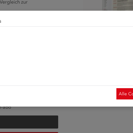
ergleich zur
s
erwendet Cookies. Diese haben zwei Funktionen: Zum einen sin
ation in Österreich“ ist für
de Funktionalität unserer Website. Zum anderen können wir mi
gewanderten und zum
alte für Sie immer weiter verbessern. Hierzu werden pseudon
 widmet sich einem
hern gesammelt und ausgewertet. Das Einverständnis in die
echte und Pflichten in
 jederzeit widerrufen. Weitere Informationen zu Cookies auf
 und viele Übungen zur
rer
Datenschutzerklärung
und zu uns im
Impressum
.
atik.
enlos abonnieren:
Alle C
oses Abo
n-abo