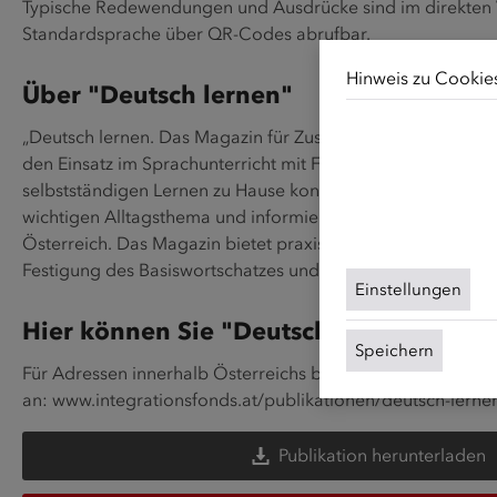
Typische Redewendungen und Ausdrücke sind im direkten V
Standardsprache über QR-Codes abrufbar.
Hinweis zu Cookie
Über "Deutsch lernen"
Unsere Webseite v
„Deutsch lernen. Das Magazin für Zusammenleben und Integr
für die grundlegen
den Einsatz im Sprachunterricht mit Flüchtlingen und Zu
Cookies unsere Inh
selbstständigen Lernen zu Hause konzipiert. Jede Ausgabe
von Website-Besuc
wichtigen Alltagsthema und informiert über Kultur, Werte, R
Cookies können Sie
Österreich. Das Magazin bietet praxisorientierte Lesetexte
finden Sie in unse
Festigung des Basiswortschatzes und der deutschen Gramm
Einstellungen
Hier können Sie "Deutsch lernen" kost
Speichern
Für Adressen innerhalb Österreichs bieten wir ein kostenl
an:
www.integrationsfonds.at/publikationen/deutsch-lerne
Publikation herunterladen