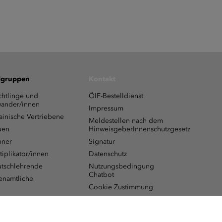
lgruppen
Kontakt
chtlinge und
ÖIF-Bestelldienst
ander/innen
Impressum
ainische Vertriebene
Meldestellen nach dem
uen
HinweisgeberInnenschutzgesetz
ner
Signatur
tiplikator/innen
Datenschutz
tschlehrende
Nutzungsbedingung
Chatbot
enamtliche
Cookie Zustimmung
Barrierefreiheitserklärung
Barrierefreiheit-
Bedienungshilfe