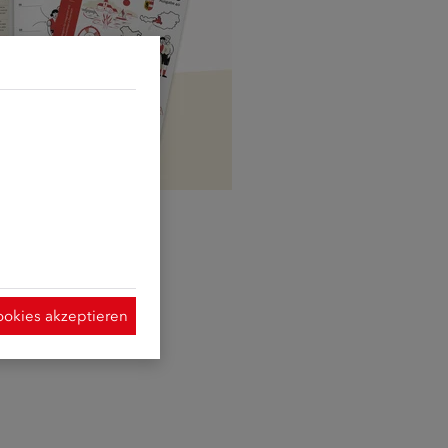
d sie erforderlich
t Hilfe der
ymisierte Daten
 Verwendung der
 dieser Website
ookies akzeptieren