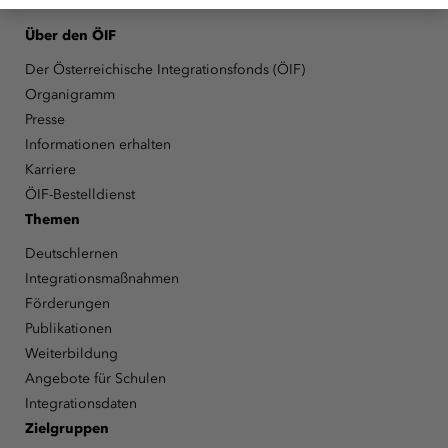
Über den ÖIF
Der Österreichische Integrationsfonds (ÖIF)
Organigramm
Presse
Informationen erhalten
Karriere
ÖIF-Bestelldienst
Themen
Deutschlernen
Integrationsmaßnahmen
Förderungen
Publikationen
Weiterbildung
Angebote für Schulen
Integrationsdaten
Zielgruppen