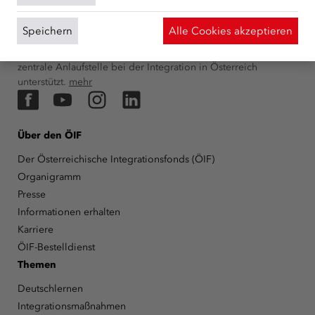
ÜBER UNS
Der Österreichische Integrationsfonds (ÖIF) ist ein Fonds der
Speichern
Alle Cookies akzeptieren
Republik Österreich, der Flüchtlinge, subsidiär
Schutzberechtigte, Vertriebene sowie Zuwander/innen als
zentrale Anlaufstelle bei der Integration in Österreich
unterstützt.
mehr
Facebook
YouTube
Instagram
LinkedIn
Über den ÖIF
Der Österreichische Integrationsfonds (ÖIF)
Organigramm
Presse
Informationen erhalten
Karriere
ÖIF-Bestelldienst
Themen
Deutschlernen
Integrationsmaßnahmen