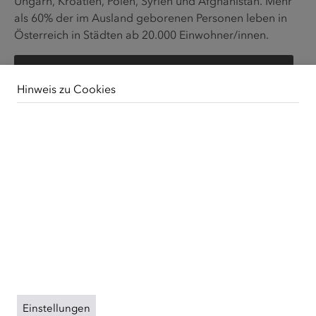
Ungarn, Kroatien, Polen, Syrien und Afghanistan. Mehr
als 60% der im Ausland geborenen Personen leben in
Österreich in Städten ab 20.000 Einwohner/innen.
Publikation herunterladen
Hinweis zu Cookies
Unsere Webseite verwendet Cookies. Diese haben
zwei Funktionen: Zum einen sind sie erforderlich für die
grundlegende Funktionalität unserer Website. Zum
anderen können wir mit Hilfe der Cookies unsere
Inhalte für Sie immer weiter verbessern. Hierzu werden
pseudonymisierte Daten von Website-Besuchern
gesammelt und ausgewertet. Das Einverständnis in die
Verwendung der Cookies können Sie jederzeit
widerrufen. Weitere Informationen zu Cookies auf
dieser Website finden Sie in unserer
Datenschutzerklärung
und zu uns im
Impressum
.
Einstellungen