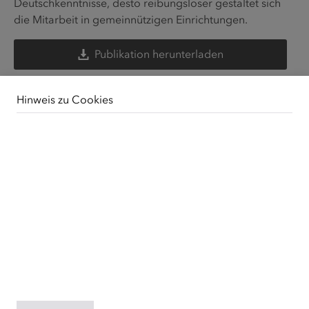
Deutschkenntnisse, desto reibungsloser gestaltet sich
die Mitarbeit in gemeinnützigen Einrichtungen.
Publikation herunterladen
Publikation bestellen
Hinweis zu Cookies
Unsere Webseite verwendet Cookies. Diese haben
zwei Funktionen: Zum einen sind sie erforderlich für die
grundlegende Funktionalität unserer Website. Zum
anderen können wir mit Hilfe der Cookies unsere
Inhalte für Sie immer weiter verbessern. Hierzu werden
pseudonymisierte Daten von Website-Besuchern
gesammelt und ausgewertet. Das Einverständnis in die
Verwendung der Cookies können Sie jederzeit
widerrufen. Weitere Informationen zu Cookies auf
dieser Website finden Sie in unserer
Datenschutzerklärung
und zu uns im
Impressum
.