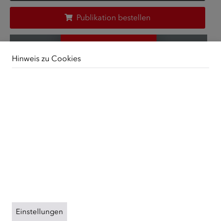
Publikation bestellen
Hinweis zu Cookies
Unsere Webseite verwendet Cookies. Diese haben
zwei Funktionen: Zum einen sind sie erforderlich für die
grundlegende Funktionalität unserer Website. Zum
anderen können wir mit Hilfe der Cookies unsere
Inhalte für Sie immer weiter verbessern. Hierzu werden
pseudonymisierte Daten von Website-Besuchern
gesammelt und ausgewertet. Das Einverständnis in die
Verwendung der Cookies können Sie jederzeit
widerrufen. Weitere Informationen zu Cookies auf
dieser Website finden Sie in unserer
Datenschutzerklärung
und zu uns im
Impressum
.
Einstellungen
ÜBER UNS