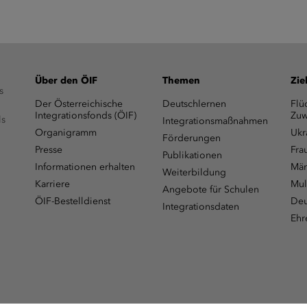
Über den ÖIF
Themen
Zie
s
Der Österreichische
Deutschlernen
Flü
Integrationsfonds (ÖIF)
Zuw
ls
Integrationsmaßnahmen
Organigramm
Ukr
Förderungen
Presse
Fra
Publikationen
Informationen erhalten
Män
Weiterbildung
Karriere
Mul
Angebote für Schulen
ÖIF-Bestelldienst
Deu
Integrationsdaten
Ehr