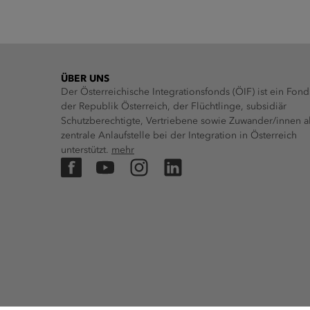
ÜBER UNS
Der Österreichische Integrationsfonds (ÖIF) ist ein Fond
der Republik Österreich, der Flüchtlinge, subsidiär
Schutzberechtigte, Vertriebene sowie Zuwander/innen a
zentrale Anlaufstelle bei der Integration in Österreich
unterstützt.
mehr
Facebook
YouTube
Instagram
LinkedIn