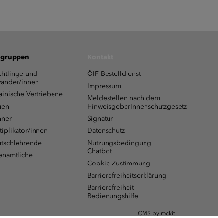
lgruppen
Kontakt
chtlinge und
ÖIF-Bestelldienst
ander/innen
Impressum
ainische Vertriebene
Meldestellen nach dem
uen
HinweisgeberInnenschutzgesetz
ner
Signatur
tiplikator/innen
Datenschutz
tschlehrende
Nutzungsbedingung
Chatbot
enamtliche
Cookie Zustimmung
Barrierefreiheitserklärung
Barrierefreiheit-
Bedienungshilfe
CMS by rockit