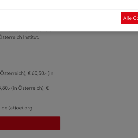
erreichischen Medien und
inen Facetten zu
en sich zahlreiche Übungen zu
Alle C
arbeitet werden können. Die
hniveaus. Der Österreich
terreich Institut.
Österreich), € 60,50.- (in
0.- (in Österreich), €
:
oei(at)oei.org