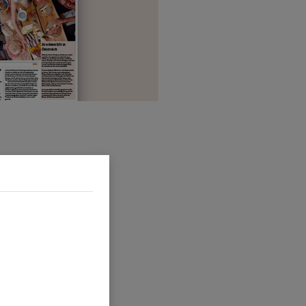
d sie erforderlich
t Hilfe der
ymisierte Daten
 Verwendung der
 dieser Website