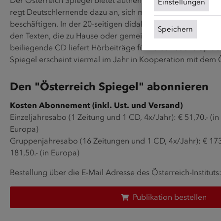
Der Österreich Spiegel bietet authentische Artikel aus öst
Einstellungen
regt Deutschlernende dazu an, sich mit Österreich in all se
beschäftigen. In der 20-seitigen didaktischen Beilage find
Speichern
den Texten, die zu Hause oder gemeinsam im Unterricht er
beiliegende CD liefert Hörbeiträge für verschiedene Sprac
Spiegel erscheint viermal im Jahr in Kooperation mit dem Ös
Den "Österreich Spiegel" abonnieren
Kosten Abonnement (inkl. Ust. und Versand)
Einzeljahresabo (1 Zeitung und 1 CD, 4x/Jahr): € 51,70.- (in 
Europa)
Gruppenjahresabo (16 Zeitungen und 1 CD, 4x/Jahr): € 173,8
181,50.- (in Europa)
Bestellung über die E-Mail Adresse des Österreich-Instituts
Publikation bestellen