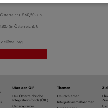
Österreich), € 60,50.- (in
0.- (in Österreich), €
:
oei@oei.org
Über den ÖIF
Themen
Zie
s
Der Österreichische
Deutschlernen
Flü
Integrationsfonds (ÖIF)
Zuw
ls
Integrationsmaßnahmen
Organigramm
Ukr