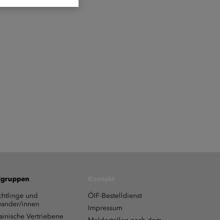
lgruppen
Kontakt
chtlinge und
ÖIF-Bestelldienst
ander/innen
Impressum
ainische Vertriebene