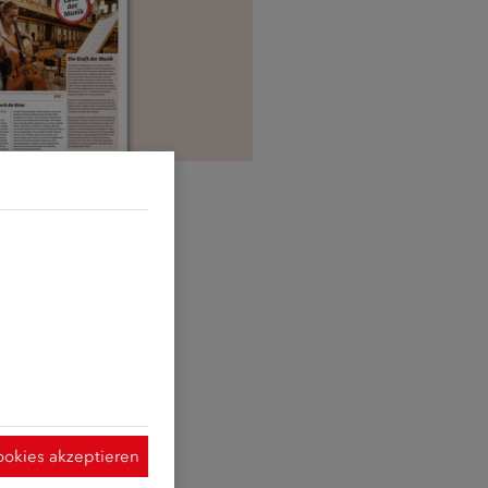
d sie erforderlich
t Hilfe der
ymisierte Daten
 Verwendung der
 dieser Website
ookies akzeptieren