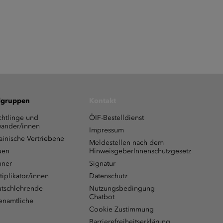
lgruppen
Kontakt
chtlinge und
ÖIF-Bestelldienst
ander/innen
Impressum
ainische Vertriebene
Meldestellen nach dem
uen
HinweisgeberInnenschutzgesetz
ner
Signatur
tiplikator/innen
Datenschutz
tschlehrende
Nutzungsbedingung
Chatbot
enamtliche
Cookie Zustimmung
Barrierefreiheitserklärung