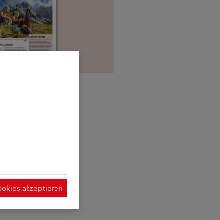
d sie erforderlich
t Hilfe der
ymisierte Daten
 Verwendung der
 dieser Website
ookies akzeptieren