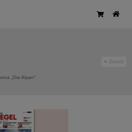
← Zurück
hema „Die Alpen“.