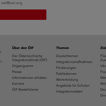
:
oei@oei.org
Über den ÖIF
Themen
Zie
s
Der Österreichische
Deutschlernen
Flü
Integrationsfonds (ÖIF)
Zuw
ls
Integrationsmaßnahmen
Organigramm
Ukr
Förderungen
Presse
Fra
Publikationen
Informationen erhalten
Män
Weiterbildung
Karriere
Mul
Angebote für Schulen
ÖIF-Bestelldienst
Deu
Integrationsdaten
Ehr