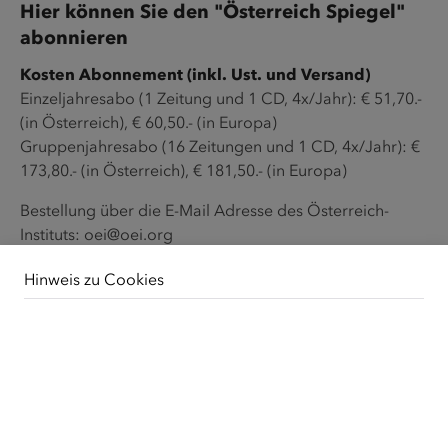
Hier können Sie den "Österreich Spiegel"
abonnieren
Kosten Abonnement (inkl. Ust. und Versand)
Einzeljahresabo (1 Zeitung und 1 CD, 4x/Jahr): € 51,70.-
(in Österreich), € 60,50.- (in Europa)
Gruppenjahresabo (16 Zeitungen und 1 CD, 4x/Jahr): €
173,80.- (in Österreich), € 181,50.- (in Europa)
Bestellung über die E-Mail Adresse des Österreich-
Instituts:
oei@oei.org
Hinweis zu Cookies
Unsere Webseite verwendet Cookies. Diese haben
zwei Funktionen: Zum einen sind sie erforderlich für die
grundlegende Funktionalität unserer Website. Zum
anderen können wir mit Hilfe der Cookies unsere
Publikation bestellen
Inhalte für Sie immer weiter verbessern. Hierzu werden
pseudonymisierte Daten von Website-Besuchern