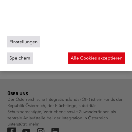
gesammelt und ausgewertet. Das Einverständnis in die
Verwendung der Cookies können Sie jederzeit
widerrufen. Weitere Informationen zu Cookies auf
dieser Website finden Sie in unserer
Datenschutzerklärung
und zu uns im
Impressum
.
Einstellungen
Speichern
Alle Cookies akzeptieren
ÜBER UNS
Der Österreichische Integrationsfonds (ÖIF) ist ein Fonds der
Republik Österreich, der Flüchtlinge, subsidiär
Schutzberechtigte, Vertriebene sowie Zuwander/innen als
zentrale Anlaufstelle bei der Integration in Österreich
unterstützt.
mehr
Facebook
YouTube
Instagram
LinkedIn