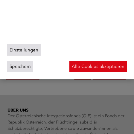
Publikation bestellen
pseudonymisierte Daten von Website-Besuchern
gesammelt und ausgewertet. Das Einverständnis in die
Verwendung der Cookies können Sie jederzeit
widerrufen. Weitere Informationen zu Cookies auf
dieser Website finden Sie in unserer
Datenschutzerklärung
und zu uns im
Impressum
.
Einstellungen
Speichern
Alle Cookies akzeptieren
ÜBER UNS
Der Österreichische Integrationsfonds (ÖIF) ist ein Fonds der
Republik Österreich, der Flüchtlinge, subsidiär
Schutzberechtigte, Vertriebene sowie Zuwander/innen als