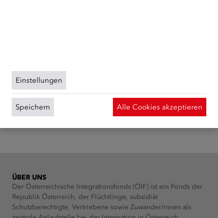
Publikation bestellen
pseudonymisierte Daten von Website-Besuchern
gesammelt und ausgewertet. Das Einverständnis in die
Verwendung der Cookies können Sie jederzeit
widerrufen. Weitere Informationen zu Cookies auf
dieser Website finden Sie in unserer
Datenschutzerklärung
und zu uns im
Impressum
.
Einstellungen
Speichern
Alle Cookies akzeptieren
ÜBER UNS
Der Österreichische Integrationsfonds (ÖIF) ist ein Fonds der
Republik Österreich, der Flüchtlinge, subsidiär
Schutzberechtigte, Vertriebene sowie Zuwander/innen als
zentrale Anlaufstelle bei der Integration in Österreich