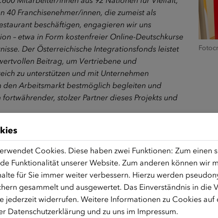
00 Mitarbeiter/innen aus 92 Nationen für Vielfalt,
 40 Franchisenehmer/innen, die zumeist als
estaurant beschäftigen, engagieren wir uns
tion – etwa in Form kostenfreier Online-Deutschkurse
Fotocr
nisse. Der Österreichische Integrationsfonds leistet
 wertvollen Beitrag, um Vertriebene und
rreich zu unterstützen und mit Unternehmen
in den Arbeitsmarkt bestmöglich begleiten und
 fortwährender, stolzer Partner dieses Projekts und
kies
nszentrums Burgenland:
„Deutsch lernen und Arbeiten
n. Damit Zuwander/innen dies möglichst gut verbinden
erwendet Cookies. Diese haben zwei Funktionen: Zum einen sin
seinem umfassenden berufsbegleitenden
de Funktionalität unserer Website. Zum anderen können wir mi
Karriereplattformen bei dem Spracherwerb und dem
alte für Sie immer weiter verbessern. Hierzu werden pseudon
arkt.“
hern gesammelt und ausgewertet. Das Einverständnis in die
ehmer/innen bei ÖIF-Karriereplattform
 jederzeit widerrufen. Weitere Informationen zu Cookies auf
rer
Datenschutzerklärung
und zu uns im
Impressum
.