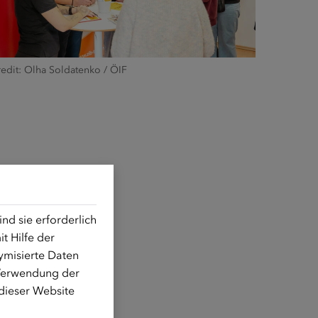
edit: Olha Soldatenko / ÖIF
d sie erforderlich
t Hilfe der
ymisierte Daten
 Verwendung der
 dieser Website