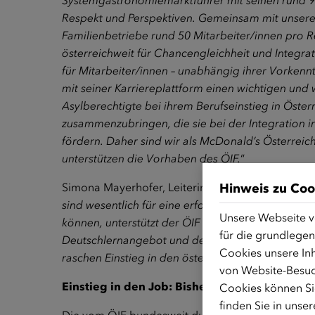
Systemgastronomiemarktführer mit seinen rund 9.6
Respekt und Perspektiven. Gemeinsam mit unseren
Familienbetriebe rund 50 Mitarbeiter/innen pro R
österreichweit für Chancengleichheit und Integra
für Mitarbeiter/innen – unabhängig ihrer Vorkennt
mit seiner Karriereplattform einen wichtigen und
Asylberechtigte bei ihrem Berufseinstieg in Öste
zusammenzubringen, die sie bei der Integration 
fördern. Daher sind wir als McDonald’s Österreich
unterstützen die Vorhaben des ÖIF.
“
Hinweis zu Coo
Simona Mayerhofer, Leiterin des ÖIF-Integratio
sind wesentlich für eine erfolgreiche Integratio
Unsere Webseite v
können, unterstützt der ÖIF unter anderem mit 
für die grundlegen
Deutschlernangebot und den bundesweiten ÖIF-
Cookies unsere Inh
raschen Einstieg in den österreichischen Arbeitsm
von Website-Besuc
Einstieg in den Job: Bisher über 6.000 Teiln
Cookies können Sie
finden Sie in unse