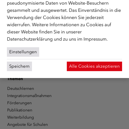
pseudonymisierte Daten von Website-Besuchern
Facebook
YouTube
Instagram
LinkedIn
gesammelt und ausgewertet. Das Einverständnis in die
Verwendung der Cookies können Sie jederzeit
widerrufen. Weitere Informationen zu Cookies auf
Über den ÖIF
dieser Website finden Sie in unserer
Der Österreichische Integrationsfonds (ÖIF)
Datenschutzerklärung
und zu uns im
Impressum
.
Organigramm
Presse
Einstellungen
Informationen erhalten
Karriere
Speichern
Alle Cookies akzeptieren
ÖIF-Bestelldienst
Themen
Deutschlernen
Integrationsmaßnahmen
Förderungen
Publikationen
Weiterbildung
Angebote für Schulen