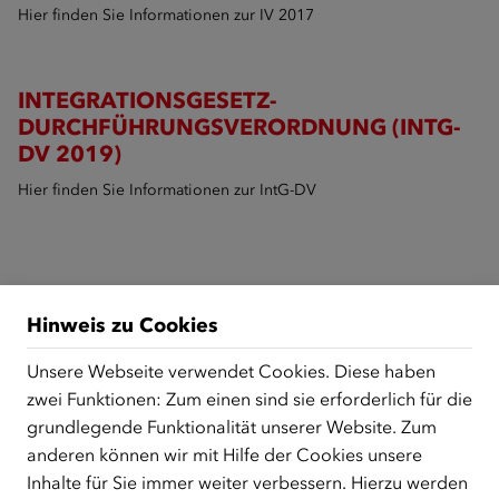
Hier finden Sie Informationen zur IV 2017
INTEGRATIONSGESETZ-
DURCHFÜHRUNGSVERORDNUNG (INTG-
DV 2019)
Hier finden Sie Informationen zur IntG-DV
Hinweis zu Cookies
ÜBER UNS
Unsere Webseite verwendet Cookies. Diese haben
Der Österreichische Integrationsfonds (ÖIF) ist ein Fonds der
zwei Funktionen: Zum einen sind sie erforderlich für die
Republik Österreich, der Flüchtlinge, subsidiär
grundlegende Funktionalität unserer Website. Zum
Schutzberechtigte, Vertriebene sowie Zuwander/innen als
anderen können wir mit Hilfe der Cookies unsere
zentrale Anlaufstelle bei der Integration in Österreich
Inhalte für Sie immer weiter verbessern. Hierzu werden
unterstützt.
mehr