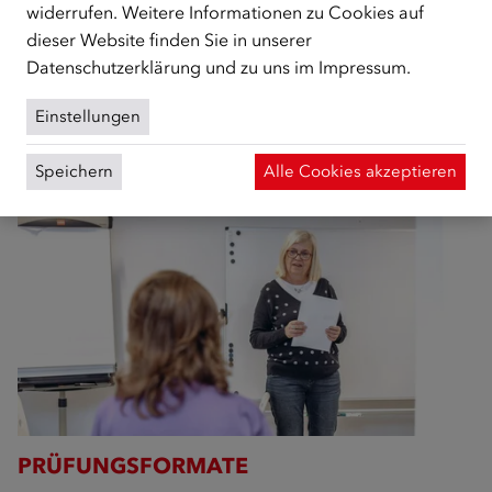
widerrufen. Weitere Informationen zu Cookies auf
Die Prüfungsformate des ÖIF basieren auf gesetzlichen
dieser Website finden Sie in unserer
Vorgaben und werden laufend mit Expert/innen
Datenschutzerklärung
und zu uns im
Impressum
.
weiterentwickelt – so wird sichergestellt, dass hohe
fachliche Standards eingehalten werden.
Einstellungen
Speichern
Alle Cookies akzeptieren
PRÜFUNGSFORMATE