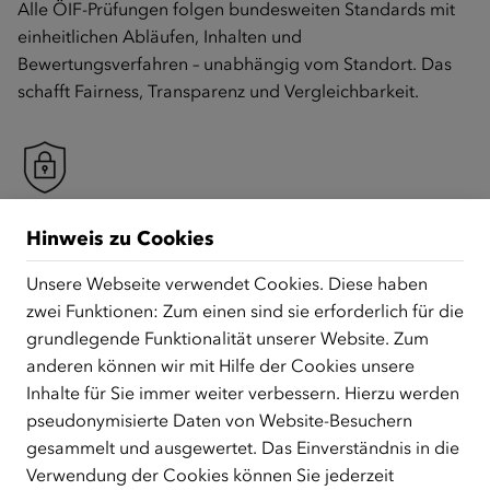
Alle ÖIF-Prüfungen folgen bundesweiten Standards mit
einheitlichen Abläufen, Inhalten und
Bewertungsverfahren – unabhängig vom Standort. Das
schafft Fairness, Transparenz und Vergleichbarkeit.
Sicherheit
Hinweis zu Cookies
Digitale Signatur, Identitätskontrolle und lizensierte
Unsere Webseite verwendet Cookies. Diese haben
Prüfer/innen gewährleisten einen qualitätsgesicherten
zwei Funktionen: Zum einen sind sie erforderlich für die
Ablauf. Jedes Prüfungszeugnis ist eindeutig
grundlegende Funktionalität unserer Website. Zum
rückverfolgbar und gegen Missbrauch geschützt.
anderen können wir mit Hilfe der Cookies unsere
Inhalte für Sie immer weiter verbessern. Hierzu werden
pseudonymisierte Daten von Website-Besuchern
gesammelt und ausgewertet. Das Einverständnis in die
Geprüfte Qualität
Verwendung der Cookies können Sie jederzeit