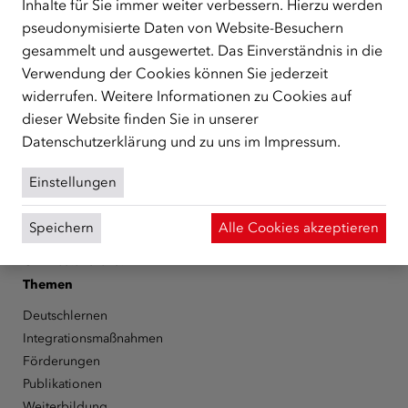
Inhalte für Sie immer weiter verbessern. Hierzu werden
zentrale Anlaufstelle bei der Integration in Österreich
pseudonymisierte Daten von Website-Besuchern
unterstützt.
mehr
gesammelt und ausgewertet. Das Einverständnis in die
Facebook
YouTube
Instagram
LinkedIn
Verwendung der Cookies können Sie jederzeit
widerrufen. Weitere Informationen zu Cookies auf
Über den ÖIF
dieser Website finden Sie in unserer
Datenschutzerklärung
und zu uns im
Impressum
.
Der Österreichische Integrationsfonds (ÖIF)
Organigramm
Einstellungen
Presse
Informationen erhalten
Speichern
Alle Cookies akzeptieren
Karriere
ÖIF-Bestelldienst
Themen
Deutschlernen
Integrationsmaßnahmen
Förderungen
Publikationen
Weiterbildung