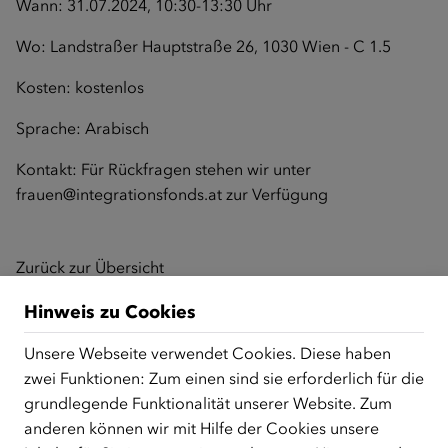
Wann: 31.07.2024, 10:30-13:30 Uhr
Wo: Landstraßer Hauptstraße 26, 1030 Wien - C 1.5
Kosten: kostenlos
Sprache: Arabisch
Kontakt: Für Rückfragen stehen wir unter
frauen@integrationsfonds.at
zur Verfügung
Zurück zur Übersicht
Hinweis zu Cookies
Unsere Webseite verwendet Cookies. Diese haben
ÜBER UNS
zwei Funktionen: Zum einen sind sie erforderlich für die
Der Österreichische Integrationsfonds (ÖIF) ist ein Fonds der
grundlegende Funktionalität unserer Website. Zum
Republik Österreich, der Flüchtlinge, subsidiär
anderen können wir mit Hilfe der Cookies unsere
Schutzberechtigte, Vertriebene sowie Zuwander/innen als