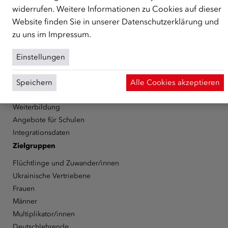
Informationen erhalten
widerrufen. Weitere Informationen zu Cookies auf dieser
Karriere
Website finden Sie in unserer
Datenschutzerklärung
und
ÖIF-Bestelldienst
zu uns im
Impressum
.
Themen
Deutschlernen
Einstellungen
Integrationsmaßnahmen
Förderungen
Speichern
Alle Cookies akzeptieren
Publikationen
Weiterbildung
Angebote für Schulen
Integrationsdaten
Zielgruppen
Flüchtlinge und Zuwander/innen
Ukrainische Vertriebene
Frauen
Männer
Multiplikator/innen
Deutschlehrende