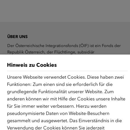
ÜBER UNS
Der Österreichische Integrationsfonds (ÖIF) ist ein Fonds der
Republik Österreich, der Flüchtlinge, subsidiär
Schutzberechtigte, Vertriebene sowie Zuwander/innen als
Hinweis zu Cookies
zentrale Anlaufstelle bei der Integration in Österreich
unterstützt.
mehr
Unsere Webseite verwendet Cookies. Diese haben zwei
Facebook
YouTube
Instagram
LinkedIn
Funktionen: Zum einen sind sie erforderlich für die
grundlegende Funktionalität unserer Website. Zum
anderen können wir mit Hilfe der Cookies unsere Inhalte
Über den ÖIF
für Sie immer weiter verbessern. Hierzu werden
Der Österreichische Integrationsfonds (ÖIF)
pseudonymisierte Daten von Website-Besuchern
Organigramm
gesammelt und ausgewertet. Das Einverständnis in die
Presse
Verwendung der Cookies können Sie jederzeit