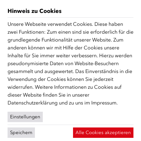
Hinweis zu Cookies
Download Voraussetzungen und
Bestimmungen zur Förderung und
Unsere Webseite verwendet Cookies. Diese haben
Online-Förderansuchen
zwei Funktionen: Zum einen sind sie erforderlich für die
grundlegende Funktionalität unserer Website. Zum
anderen können wir mit Hilfe der Cookies unsere
Inhalte für Sie immer weiter verbessern. Hierzu werden
pseudonymisierte Daten von Website-Besuchern
gesammelt und ausgewertet. Das Einverständnis in die
Verwendung der Cookies können Sie jederzeit
ÜBER UNS
widerrufen. Weitere Informationen zu Cookies auf
Der Österreichische Integrationsfonds (ÖIF) ist ein Fonds der
dieser Website finden Sie in unserer
Republik Österreich, der Flüchtlinge, subsidiär
Datenschutzerklärung
und zu uns im
Impressum
.
Schutzberechtigte, Vertriebene sowie Zuwander/innen als
zentrale Anlaufstelle bei der Integration in Österreich
Einstellungen
unterstützt.
mehr
Facebook
YouTube
Instagram
LinkedIn
Speichern
Alle Cookies akzeptieren