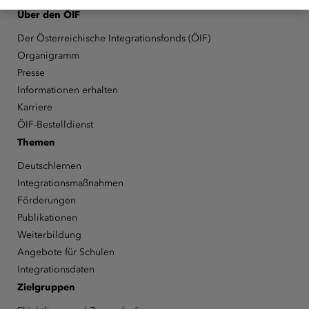
Über den ÖIF
Der Österreichische Integrationsfonds (ÖIF)
Organigramm
Presse
Informationen erhalten
Karriere
ÖIF-Bestelldienst
Themen
Deutschlernen
Integrationsmaßnahmen
Förderungen
Publikationen
Weiterbildung
Angebote für Schulen
Integrationsdaten
Zielgruppen