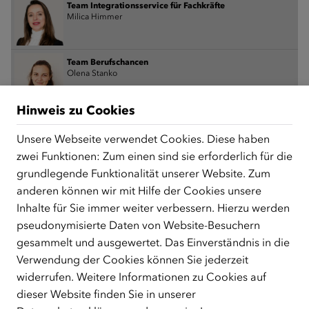
Team Integrationsservice für Fachkräfte
Milica Himmer
Team Berufschancen
Olena Stanko
Hinweis zu Cookies
Team Veranstaltungen
Lena Weithaler
Unsere Webseite verwendet Cookies. Diese haben
zwei Funktionen: Zum einen sind sie erforderlich für die
grundlegende Funktionalität unserer Website. Zum
Team ZUSAMMEN:­­ÖSTER­REICH
Fitore Morina
anderen können wir mit Hilfe der Cookies unsere
Inhalte für Sie immer weiter verbessern. Hierzu werden
pseudonymisierte Daten von Website-Besuchern
Stabsstelle Programm­entwicklung
gesammelt und ausgewertet. Das Einverständnis in die
Franziska Micheler
Verwendung der Cookies können Sie jederzeit
widerrufen. Weitere Informationen zu Cookies auf
Wissen und Kommunikation
dieser Website finden Sie in unserer