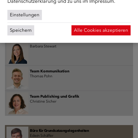
Datenschutzerklärung
und zu uns im
Impressum
.
Einstellungen
Team Wissensmanagement und Internationales
Julia Rothbauer
Speichern
Alle Cookies akzeptieren
Barbara Stewart
Team Kommunikation
Thomas Pohn
Team Publishing und Grafik
Christine Sicher
Büro für Grundsatzangelegenheiten
Edwin Schäffer