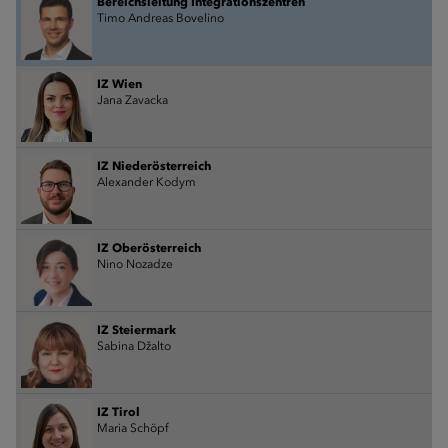
Bereichsleitung Integrationszentren
Timo Andreas Bovelino
IZ Wien
Jana Zavacka
IZ Niederösterreich
Alexander Kodym
IZ Oberösterreich
Nino Nozadze
IZ Steiermark
Sabina Džalto
IZ Tirol
Maria Schöpf