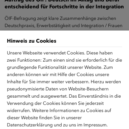
entscheidend für Fortschritte in der Integration
ÖIF-Befragung zeigt klare Zusammenhänge zwischen
Deutschpraxis, Erwerbstätigkeit und Integration / Frauen
mit Kindern und Fluchthintergrund deutlich…
Hinweis zu Cookies
Unsere Webseite verwendet Cookies. Diese haben
Rascher Einstieg in die Lehre: 150 Flüchtlinge
zwei Funktionen: Zum einen sind sie erforderlich für die
und Vertriebene informierten sich bei ÖIF-
Karriereplattform in Salzburg über Lehrberufe
grundlegende Funktionalität unserer Website. Zum
anderen können wir mit Hilfe der Cookies unsere
ÖIF bringt arbeitssuchende Teilnehmer/innen aus
Inhalte für Sie immer weiter verbessern. Hierzu werden
Deutschkursen und Unternehmen mit Arbeitskräftebedarf
pseudonymisierte Daten von Website-Besuchern
zusammen / Zwei Drittel der Mangelberufe können…
gesammelt und ausgewertet. Das Einverständnis in die
Verwendung der Cookies können Sie jederzeit
widerrufen. Weitere Informationen zu Cookies auf
Arbeitskräftebedarf in der Pflege: ÖIF lud zum
dieser Website finden Sie in unserer
7. Expert/innen-Forum in Wien
Datenschutzerklärung
und zu uns im
Impressum
.