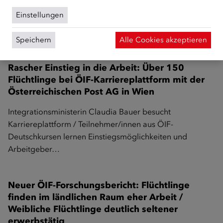
40 Expert/innen aus Arbeitsmarkt, Wirtschaft, Pflege und
Einstellungen
Integration diskutierten Maßnahmen zur Integration
internationaler Fachkräfte in Arbeitsmarkt…
Speichern
Alle Cookies akzeptieren
Rascher Einstieg in die Arbeit: Über 150
Flüchtlinge bei ÖIF-Karriereplattform mit der
Österreichischen Post AG in Wien
Integrationsministerin Claudia Bauer besucht
Karriereplattform / Teilnehmer/innen aus ÖIF-
Deutschkursen lernen Einstiegsmöglichkeiten und
Arbeitgeber…
Neuer ÖIF-Forschungsbericht: Flüchtlinge
finden im ländlichen Raum eher Arbeit /
Weibliche Flüchtlinge deutlich seltener
erwerbstätig