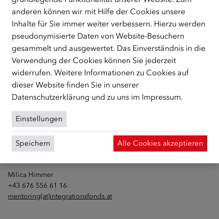
Kooperationspartner
anderen können wir mit Hilfe der Cookies unsere
Inhalte für Sie immer weiter verbessern. Hierzu werden
pseudonymisierte Daten von Website-Besuchern
gesammelt und ausgewertet. Das Einverständnis in die
Verwendung der Cookies können Sie jederzeit
widerrufen. Weitere Informationen zu Cookies auf
dieser Website finden Sie in unserer
Datenschutzerklärung
und zu uns im
Impressum
.
Einstellungen
Speichern
Alle Cookies akzeptieren
ÖSTERREICHISCHER
INTEGRATIONSFONDS
Milica Himmer
+43 676 556 61 16
mentoring(at)integrationsfonds.at