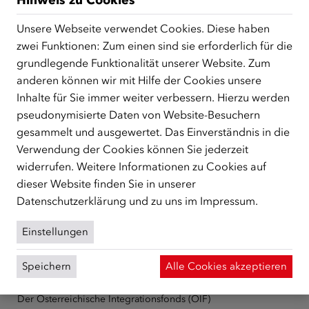
Kurse zu diesem Thema. Für mehr Termine klicken Sie
Unsere Webseite verwendet Cookies. Diese haben
hier
.
zwei Funktionen: Zum einen sind sie erforderlich für die
grundlegende Funktionalität unserer Website. Zum
anderen können wir mit Hilfe der Cookies unsere
Inhalte für Sie immer weiter verbessern. Hierzu werden
pseudonymisierte Daten von Website-Besuchern
ÜBER UNS
gesammelt und ausgewertet. Das Einverständnis in die
Verwendung der Cookies können Sie jederzeit
Der Österreichische Integrationsfonds (ÖIF) ist ein Fonds der
Republik Österreich, der Flüchtlinge, subsidiär
widerrufen. Weitere Informationen zu Cookies auf
Schutzberechtigte, Vertriebene sowie Zuwander/innen als
dieser Website finden Sie in unserer
zentrale Anlaufstelle bei der Integration in Österreich
Datenschutzerklärung
und zu uns im
Impressum
.
unterstützt.
mehr
Einstellungen
Facebook
YouTube
Instagram
LinkedIn
Speichern
Alle Cookies akzeptieren
Über den ÖIF
Der Österreichische Integrationsfonds (ÖIF)