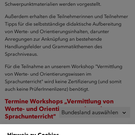
Schwerpunktmaterialien werden vorgestellt.
Außerdem erhalten die Teilnehmerinnen und Teilnehmer
Tipps für die selbstständige didaktische Aufbereitung
von Werte- und Orientierungsinhalten, darunter
Anregungen zur Anknüpfung an bestehende
Handlungsfelder und Grammatikthemen des
Sprachniveaus.
Für die Teilnahme an unserem Workshop "Vermittlung
von Werte- und Orientierungswissen im
Sprachunterricht" wird keine Zertifizierung (und somit
auch keine PrüferInnenlizenz) benötigt.
Termine Workshops „Vermittlung von
Werte- und Orientierungswissen im
Bundesland auswählen
Sprachunterricht"
Derzeit gibt es in diesem Bundesland keine passenden
Hinweis zu Cookies