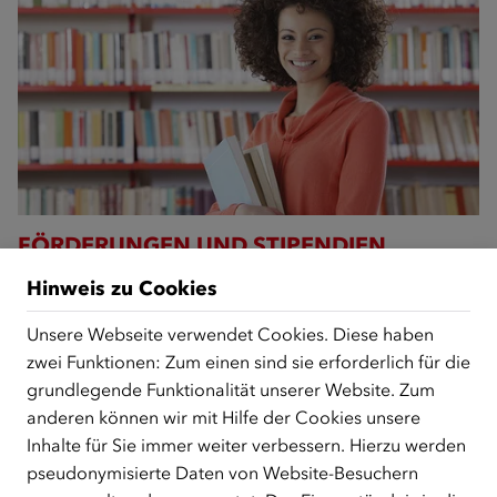
FÖRDERUNGEN UND STIPENDIEN
Erfahren Sie mehr über die Förderungen des ÖIF im Bereich
Hinweis zu Cookies
Sprache sowie über Stipendienprogramme für Studierende mit
Migrationshintergrund.
Unsere Webseite verwendet Cookies. Diese haben
zwei Funktionen: Zum einen sind sie erforderlich für die
grundlegende Funktionalität unserer Website. Zum
anderen können wir mit Hilfe der Cookies unsere
Inhalte für Sie immer weiter verbessern. Hierzu werden
pseudonymisierte Daten von Website-Besuchern