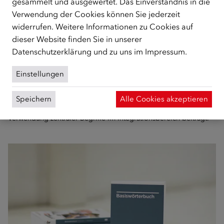
gesammelt und ausgewertet. Das Einverständnis in die
Verwendung der Cookies können Sie jederzeit
widerrufen. Weitere Informationen zu Cookies auf
dieser Website finden Sie in unserer
Datenschutzerklärung
und zu uns im
Impressum
.
Einstellungen
INTEGRATIONSGLOSSAR
Das neue Integrationsglossar des ÖIF stellt Lehrenden eine
Speichern
Alle Cookies akzeptieren
einheitliche Terminologie zur Verfügung, die zur sicheren
Verwendung zentraler Begriffe im Integrationsbereich beiträgt.