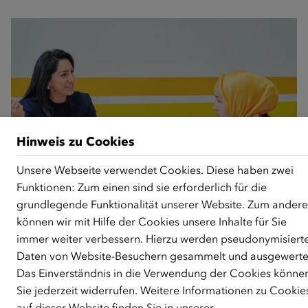
Hinweis zu Cookies
Unsere Webseite verwendet Cookies. Diese haben zwei
Funktionen: Zum einen sind sie erforderlich für die
SPRECHSTUNDEN ZU BILDUNGS- UND
grundlegende Funktionalität unserer Website. Zum ander
BERUFSCHANCEN
können wir mit Hilfe der Cookies unsere Inhalte für Sie
In den Sprechstunden „Bildungschancen erkennen und nutzen“
immer weiter verbessern. Hierzu werden pseudonymisiert
sowie „Berufschancen erkennen und nutzen“ werden
Daten von Website-Besuchern gesammelt und ausgewerte
Migrantinnen von Expertinnen mit Bildungsplänen sowie beim
Das Einverständnis in die Verwendung der Cookies könne
Arbeitsmarkteinstieg unterstützt.
Sie jederzeit widerrufen. Weitere Informationen zu Cookie
auf dieser Website finden Sie in unserer