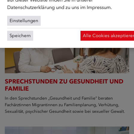
Datenschutzerklärung
und zu uns im
Impressum
.
Einstellungen
Speichern
Alle Cookies akzeptiere
SPRECHSTUNDEN ZU GESUNDHEIT UND
FAMILIE
In den Sprechstunden „Gesundheit und Familie“ beraten
Fachärztinnen Migrantinnen zu Familienplanung, Verhütung,
Sexualität, psychischer Gesundheit sowie bei sexueller Gewalt.