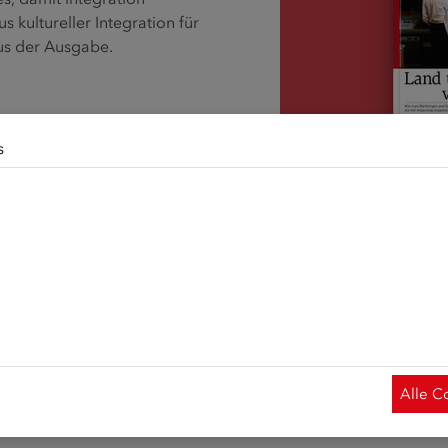
s kultureller Integration für
us der Ausgabe.
teur/innen im
s
 Herausforderungen der
t und Praxis zu Wort kommen,
erwendet Cookies. Diese haben zwei Funktionen: Zum einen sin
ngebote des ÖIF
de Funktionalität unserer Website. Zum anderen können wir mi
ngsorientierte
alte für Sie immer weiter verbessern. Hierzu werden pseudon
on zu fördern, ist jede
hern gesammelt und ausgewertet. Das Einverständnis in die
.
 jederzeit widerrufen. Weitere Informationen zu Cookies auf
rer
Datenschutzerklärung
und zu uns im
Impressum
.
stenlos abonniert werden.
.at</link>.
Alle C
AMMEN“ kostenlos