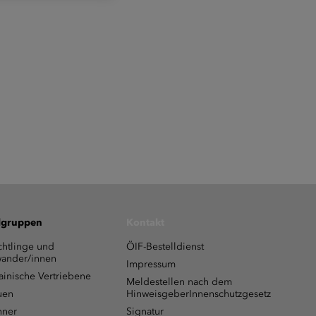
lgruppen
Kontakt
chtlinge und
ÖIF-Bestelldienst
ander/innen
Impressum
ainische Vertriebene
Meldestellen nach dem
uen
HinweisgeberInnenschutzgesetz
ner
Signatur