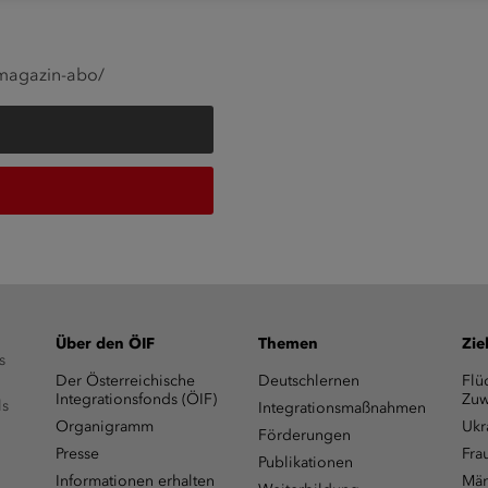
magazin-abo/
Über den ÖIF
Themen
Zie
s
Der Österreichische
Deutschlernen
Flü
Integrationsfonds (ÖIF)
Zuw
ls
Integrationsmaßnahmen
Organigramm
Ukr
Förderungen
Presse
Fra
Publikationen
Informationen erhalten
Män