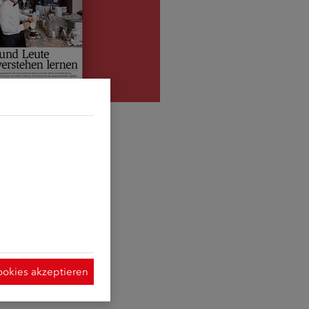
d sie erforderlich
t Hilfe der
ymisierte Daten
 Verwendung der
 dieser Website
ookies akzeptieren