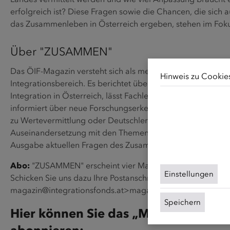
erfolgreich ist? Diese Fragen sowie die Chancen, die sich au
das Zusammenleben in Österreich ergeben, stehen im Fok
Über "ZUSAMMEN"
Das ÖIF-Magazin versteht sich als mediale Plattform für Ak
Hinweis zu Cookie
Integrationsbereich. Es berichtet über Entwicklungen und
Integration in Österreich, lässt Fachleute aus Wissenschaf
Unsere Webseite v
informiert über neue Forschungserkenntnisse und stellt A
für die grundlegen
zu Wertevermittlung oder Deutschlernen vor. Um eine lösu
Cookies unsere Inh
Auseinandersetzung mit den Themen Migration und Integrati
von Website-Besuc
Ausgabe aktuellen Fragen des Zusammenlebens gewidmet
Cookies können Sie
finden Sie in unse
Abo:
"ZUSAMMEN" erscheint vier Mal im Jahr und kann ko
Einstellungen
Schicken Sie uns dazu Ihre Postanschrift an <link
magazin@integrationsfonds.at>magazin@integrationsfonds
Speichern
Hier können Sie das „Magazin ZUS