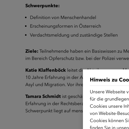
Schwerpunkte:
Definition von Menschenhandel
Erscheinungsformen in Österreich
Verdachtsmeldung und zuständige Stellen
Ziele:
Teilnehmende haben ein Basiswissen zu M
im Bereich Opferschutz bzw. bei der Polizei verwe
Katie Klaffenböck
leitet die Abteilung gegen Me
10 Jahre Erfahrung in der Arbeit gegen Mensche
Hinweis zu Coo
Asyl und Migration. Vor ihrer Tätigkeit bei IOM
Unsere Webseite v
Tamara Schmidt
ist geschäftsführende Leiterin vo
für die grundlegen
Erfahrung in der Rechtsberatung von Menschen im 
Cookies unsere Inh
Schwerpunkt liegt auf menschenrechtsbasierter R
von Website-Besuc
Cookies können Sie
finden Sie in unse