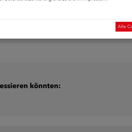
tens einen Tag vor Kursbeginn erfolgen. Die Anmeldung ist l
Alle C
ressieren könnten: