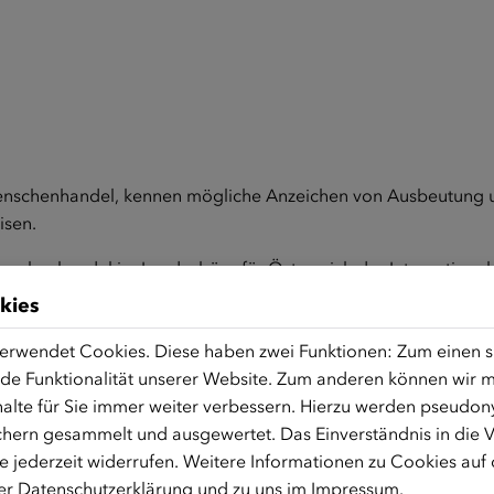
enschenhandel, kennen mögliche Anzeichen von Ausbeutung u
isen.
nschenhandel im Landesbüro für Österreich der Internationale
nhandel und leitet regelmäßig Schulungen für das BFA, die B
kies
 arbeitete sie bei UNODC im Bereich Menschenschmuggel.
erwendet Cookies. Diese haben zwei Funktionen: Zum einen sin
n LEFÖ – Interventionsstelle für Betroffene des Frauenhandels (
de Funktionalität unserer Website. Zum anderen können wir mi
Kontext von Migration und Asyl. Zuvor war sie in der BBU Gm
alte für Sie immer weiter verbessern. Hierzu werden pseudon
echtsberatung im Spannungsfeld von Geschlechtergerechtigkeit
hern gesammelt und ausgewertet. Das Einverständnis in die
 jederzeit widerrufen. Weitere Informationen zu Cookies auf
rer
Datenschutzerklärung
und zu uns im
Impressum
.