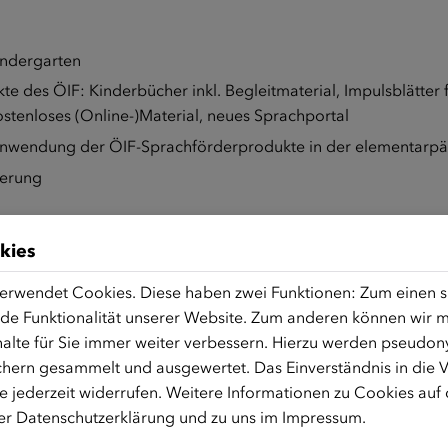
indergarten
te des ÖIF: Kinderbücher inkl. Begleitmaterial, Impulsblätter
tenloses (Online-)Material, neues Sprachportal
nwendung der ÖIF-Sprachförderprodukte in der elementarpä
derung
 und multimedialen Angebots des ÖIF; Impulse und Tools für
kies
erwendet Cookies. Diese haben zwei Funktionen: Zum einen sin
de Funktionalität unserer Website. Zum anderen können wir mi
lanthropologie an der Universität Wien und ist ausgebildete 
alte für Sie immer weiter verbessern. Hierzu werden pseudon
eigener Praxis. Im Rahmen ihrer Arbeit beim ÖIF ist sie für d
hern gesammelt und ausgewertet. Das Einverständnis in die
sind Spracherwerb, multimediale Sprachförderung und Medien
 jederzeit widerrufen. Weitere Informationen zu Cookies auf
rer
Datenschutzerklärung
und zu uns im
Impressum
.