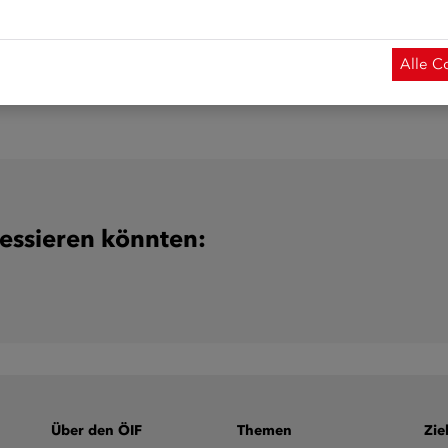
tens einen Tag vor Kursbeginn erfolgen. Die Anmeldung ist l
Alle C
ressieren könnten:
Über den ÖIF
Themen
Zie