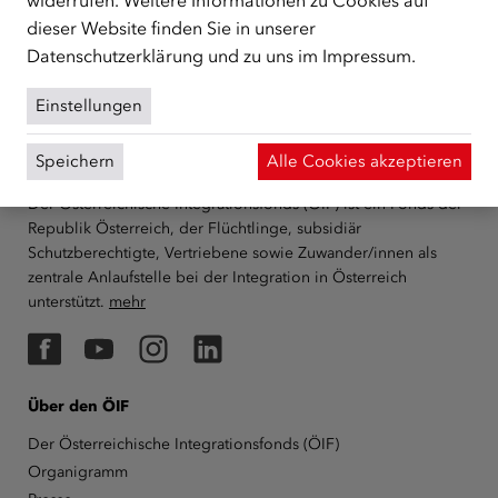
widerrufen. Weitere Informationen zu Cookies auf
dieser Website finden Sie in unserer
Datenschutzerklärung
und zu uns im
Impressum
.
Einstellungen
Speichern
Alle Cookies akzeptieren
ÜBER UNS
Der Österreichische Integrationsfonds (ÖIF) ist ein Fonds der
Republik Österreich, der Flüchtlinge, subsidiär
Schutzberechtigte, Vertriebene sowie Zuwander/innen als
zentrale Anlaufstelle bei der Integration in Österreich
unterstützt.
mehr
Facebook
YouTube
Instagram
LinkedIn
Über den ÖIF
Der Österreichische Integrationsfonds (ÖIF)
Organigramm