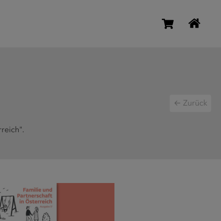
← Zurück
reich".