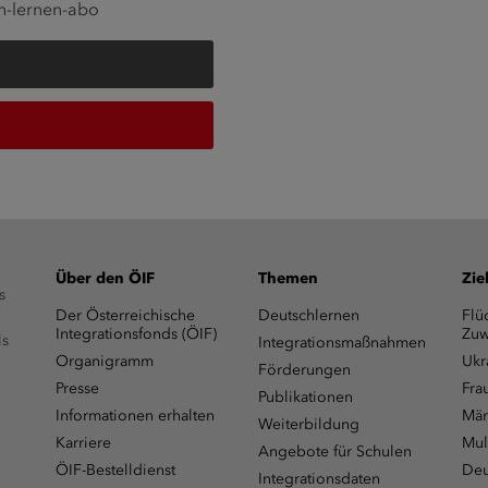
ch-lernen-abo
Über den ÖIF
Themen
Zie
s
Der Österreichische
Deutschlernen
Flü
Integrationsfonds (ÖIF)
Zuw
ls
Integrationsmaßnahmen
Organigramm
Ukr
Förderungen
Presse
Fra
Publikationen
Informationen erhalten
Män
Weiterbildung
Karriere
Mul
Angebote für Schulen
ÖIF-Bestelldienst
Deu
Integrationsdaten