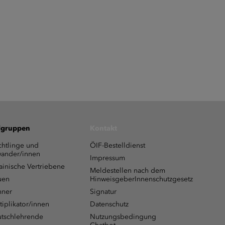
lgruppen
Kontakt
chtlinge und
ÖIF-Bestelldienst
ander/innen
Impressum
ainische Vertriebene
Meldestellen nach dem
uen
HinweisgeberInnenschutzgesetz
ner
Signatur
tiplikator/innen
Datenschutz
tschlehrende
Nutzungsbedingung