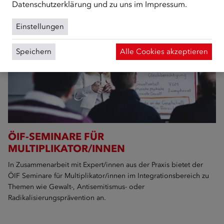
Datenschutzerklärung
und zu uns im
Impressum
.
Einstellungen
Speichern
Alle Cookies akzeptieren
ÖIF-SEMINARE FÜR
MULTIPLIKATOR/INNEN
In Zusammenarbeit mit Expert/innen aus der Praxis bietet der
ÖIF Seminare für Multiplikator/innen im Integrationsbereich zu
Themen wie Gewalt-, Antisemitismus- oder
Radikalisierungsprävention an.