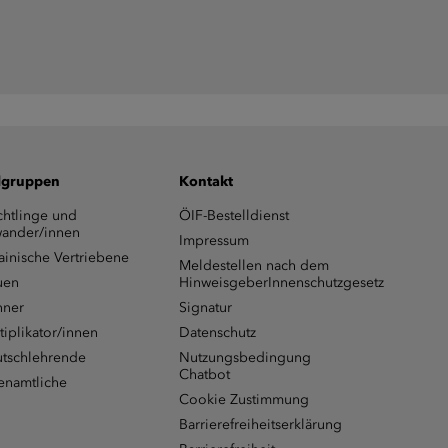
lgruppen
Kontakt
chtlinge und
ÖIF-Bestelldienst
ander/innen
Impressum
ainische Vertriebene
Meldestellen nach dem
uen
HinweisgeberInnenschutzgesetz
ner
Signatur
tiplikator/innen
Datenschutz
tschlehrende
Nutzungsbedingung
Chatbot
enamtliche
Cookie Zustimmung
Barrierefreiheitserklärung