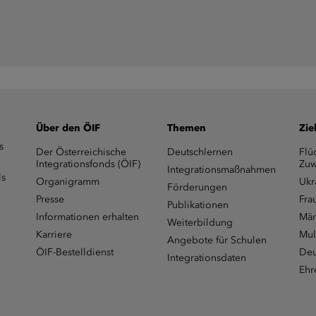
Über den ÖIF
Themen
Zie
s
Der Österreichische
Deutschlernen
Flü
Integrationsfonds (ÖIF)
Zuw
Integrationsmaßnahmen
ls
Organigramm
Ukr
Förderungen
Presse
Fra
Publikationen
Informationen erhalten
Män
Weiterbildung
Karriere
Mul
Angebote für Schulen
ÖIF-Bestelldienst
Deu
Integrationsdaten
Ehr