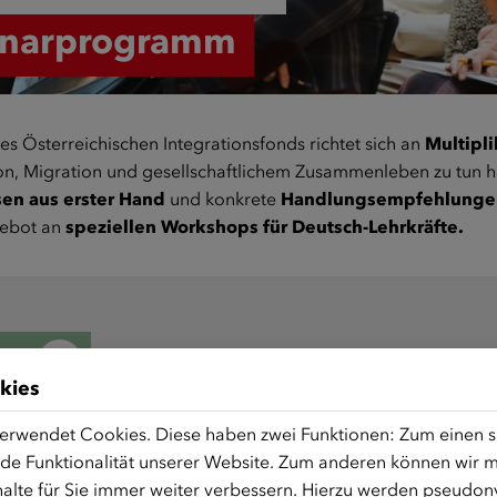
inarprogramm
Österreichischen Integrationsfonds richtet sich an
Multipl
tion, Migration und gesellschaftlichem Zusammenleben zu tun 
en aus erster Hand
und konkrete
Handlungsempfehlungen 
ngebot an
speziellen Workshops für Deutsch-Lehrkräfte.
Sie möchten mehr über
kies
und die aktuellen Termin
erwendet Cookies. Diese haben zwei Funktionen: Zum einen sin
de Funktionalität unserer Website. Zum anderen können wir mi
Seminarprogra
alte für Sie immer weiter verbessern. Hierzu werden pseudon