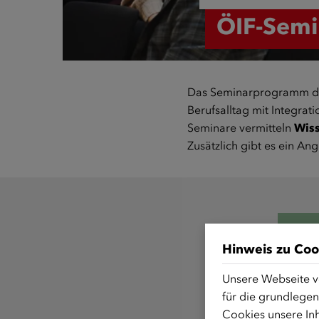
ÖIF-Sem
Das Seminarprogramm des 
Berufsalltag mit Integra
Seminare vermitteln
Wiss
Zusätzlich gibt es ein A
Hinweis zu Coo
Unsere Webseite v
für die grundlegen
Cookies unsere Inh