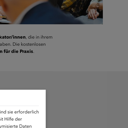
ikator/innen
, die in ihrem
haben. Die kostenlosen
für die Praxis
.
 das Seminarprogramm
e erfahren?
d sie erforderlich
t Hilfe der
mm herunterladen
ymisierte Daten