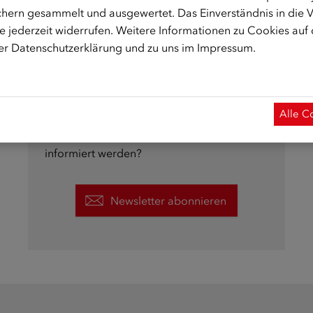
hern gesammelt und ausgewertet. Das Einverständnis in die
 jederzeit widerrufen. Weitere Informationen zu Cookies auf
rer
Datenschutzerklärung
und zu uns im
Impressum
.
Alle C
Sie wollen mehr zum Seminarprogramm
erfahren und über aktuelle Termine des ÖIF
informiert werden?
Newsletter abonnieren