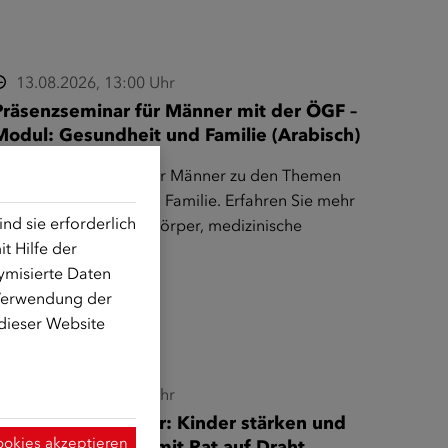
13.08.2026, 13:00 Uhr
Präsenzseminar für Männer mit der ÖGF –
Modul: Gesundheit und Familie (Arabisch)
nformationsseminar für Männer zu den Themen
ännergesundheit und Familie. Erfahren Sie mehr
d sie erforderlich
ber den männlichen Körper, medizinische
t Hilfe der
Fachbegriffe und…
ymisierte Daten
 Verwendung der
 dieser Website
19.08.2026, 10:00 Uhr
Seminar für Männer: Kinder stärken und
ookies akzeptieren
richtig begleiten – mit Rat auf Draht