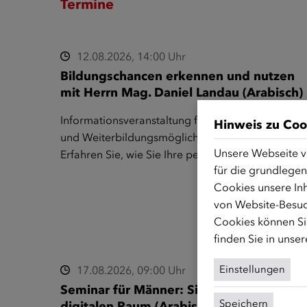
Termine
12.08.2026, 14:00 Uhr
Bildungschancen erkennen und nutzen
mit Herrn Mag. Daniel Landau (Arabisch)
Informationsveranstaltung für Männer zu Bildungs
Hinweis zu Coo
und Weiterbildungsmöglichkeiten in Österreich.
Unsere Webseite v
Erfahren Sie, wie Sie Ihre persönlichen und…
für die grundlegen
Cookies unsere Inh
von Website-Besuc
Cookies können Sie
finden Sie in unse
Einstellungen
17.08.2026, 09:00 Uhr
Seminar für Männer: Sicherheit im
Speichern
digitalen Raum (Arabisch)