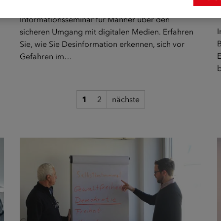
Informationsseminar für Männer über den
I
sicheren Umgang mit digitalen Medien. Erfahren
B
Sie, wie Sie Desinformation erkennen, sich vor
E
Gefahren im…
1
2
nächste