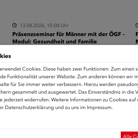
13.08.2026, 10:00 Uhr
Präsenzseminar für Männer mit der ÖGF –
Modul: Gesundheit und Familie
(Farsi/Dari)
-
I
kies
Informationsseminar für Männer zu den Themen
M
erwendet Cookies. Diese haben zwei Funktionen: Zum einen sin
Männergesundheit und Familie. Erfahren Sie mehr
ü
de Funktionalität unserer Website. Zum anderen können wir mi
über den männlichen Körper, medizinische
alte für Sie immer weiter verbessern. Hierzu werden pseudon
Fachbegriffe und…
hern gesammelt und ausgewertet. Das Einverständnis in die
 jederzeit widerrufen. Weitere Informationen zu Cookies auf
rer
Datenschutzerklärung
und zu uns im
Impressum
.
17.08.2026, 13:00 Uhr
Seminar für Männer: Sicherheit im
Alle C
digitalen Raum (Farsi/Dari)