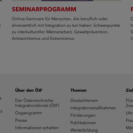
SEMINARPROGRAMM
Online-Seminare für Menschen, die beruflich oder
D
t
ehrenamtlich mit Integration zu tun haben: Schwerpunkte
I
zu interkultureller Männerarbeit, Gewaltprävention,
S
Antisemitismus und Extremismus.
G
Über den ÖIF
Themen
Zie
s
Der Österreichische
Deutschlernen
Flü
Integrationsfonds (ÖIF)
Zuw
Integrationsmaßnahmen
ls
Organigramm
Ukr
Förderungen
Presse
Fra
Publikationen
Informationen erhalten
Män
Weiterbildung