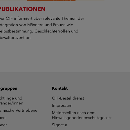
PUBLIKATIONEN
er ÖIF informiert über relevante Themen der
ntegration von Männern und Frauen wie
elbstbestimmung, Geschlechterrollen und
ewaltprävention.
lgruppen
Kontakt
chtlinge und
ÖIF-Bestelldienst
ander/innen
Impressum
ainische Vertriebene
Meldestellen nach dem
uen
HinweisgeberInnenschutzgesetz
ner
Signatur